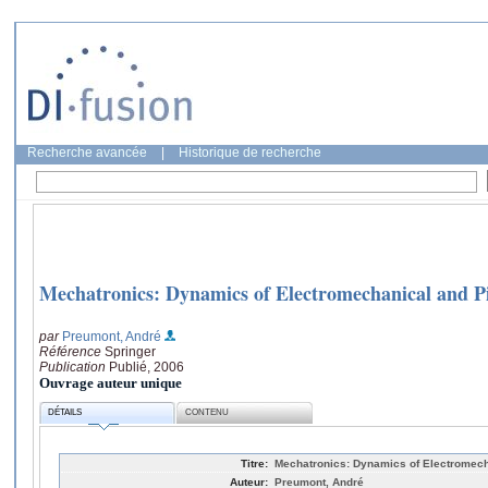
Recherche avancée
|
Historique de recherche
Mechatronics: Dynamics of Electromechanical and Pi
par
Preumont, André
Référence
Springer
Publication
Publié, 2006
Ouvrage auteur unique
DÉTAILS
CONTENU
Titre:
Mechatronics: Dynamics of Electromech
Auteur:
Preumont, André