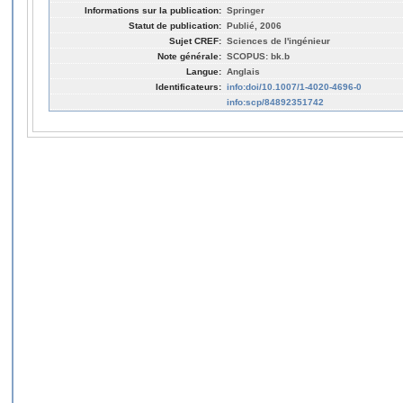
Informations sur la publication:
Springer
Statut de publication:
Publié, 2006
Sujet CREF:
Sciences de l'ingénieur
Note générale:
SCOPUS: bk.b
Langue:
Anglais
Identificateurs:
info:doi/10.1007/1-4020-4696-0
info:scp/84892351742