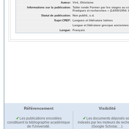
Auteur:
Viré, Ghislaine
Informations sur la publication:
Table ronde Former par les stages au c
Pratiques et recherches » (14/09/1994:
Statut de publication:
Non publié, s.d.
Sujet CREF:
Langues et littérature latines
Langue et littérature grecque anciennes
Langue:
Français
Référencement
Visibilité
Les publications encodées
Les documents déposés so
constituent la bibliographie académique
indexés par les moteurs de rech
de l'Université.
(Google Scholar,…).