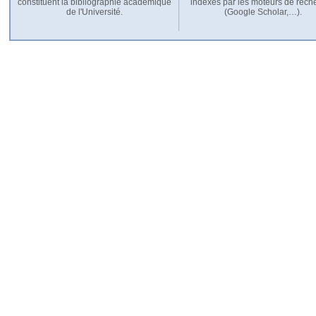
constituent la bibliographie académique
indexés par les moteurs de rech
de l'Université.
(Google Scholar,…).