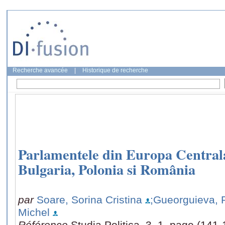
Recherche avancée
|
Historique de recherche
Parlamentele din Europa Centrala
Bulgaria, Polonia si România
par
Soare, Sorina Cristina
;Gueorguieva, 
Michel
Référence
Studia Politica, 3, 1, page (141-