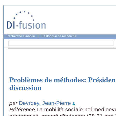
Recherche avancée
|
Historique de recherche
Problèmes de méthodes: Présidenc
discussion
par
Devroey, Jean-Pierre
Référence
La mobilità sociale nel medioevo
protagonisti, metodi d'indagine (28-31 mai