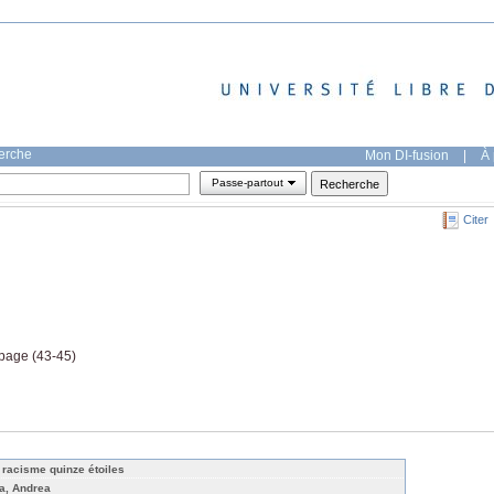
herche
Mon DI-fusion
|
À 
Passe-partout
Citer
 page (43-45)
 racisme quinze étoiles
a, Andrea