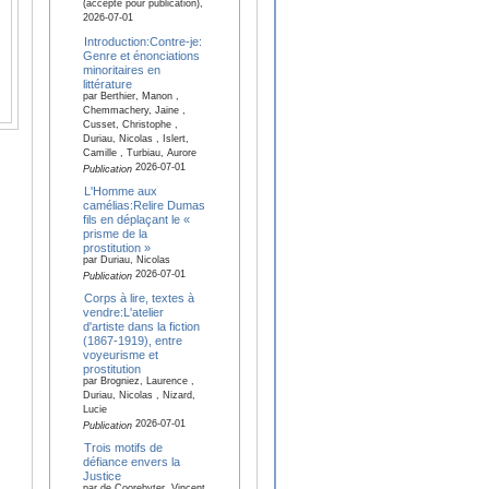
(accepté pour publication),
2026-07-01
Introduction:Contre-je:
Genre et énonciations
minoritaires en
littérature
par Berthier, Manon ,
Chemmachery, Jaine ,
Cusset, Christophe ,
Duriau, Nicolas , Islert,
Camille , Turbiau, Aurore
2026-07-01
Publication
L'Homme aux
camélias:Relire Dumas
fils en déplaçant le «
prisme de la
prostitution »
par Duriau, Nicolas
2026-07-01
Publication
Corps à lire, textes à
vendre:L'atelier
d'artiste dans la fiction
(1867-1919), entre
voyeurisme et
prostitution
par Brogniez, Laurence ,
Duriau, Nicolas , Nizard,
Lucie
2026-07-01
Publication
Trois motifs de
défiance envers la
Justice