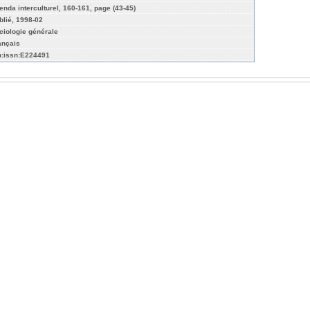
enda interculturel, 160-161, page (43-45)
blié, 1998-02
ciologie générale
ançais
n:issn:E224491