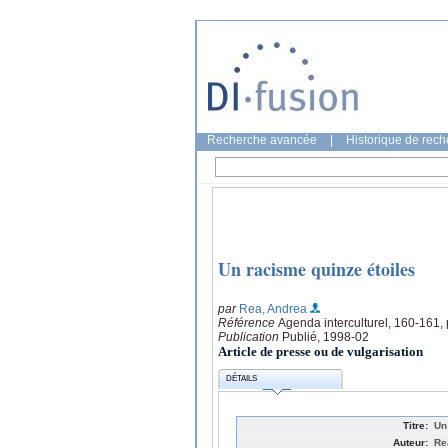
Recherche avancée
|
Historique de rec
Un racisme quinze étoiles
par
Rea, Andrea
Référence
Agenda interculturel, 160-161,
Publication
Publié, 1998-02
Article de presse ou de vulgarisation
DÉTAILS
Titre:
Un
Auteur:
Re