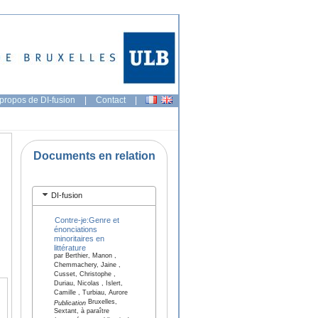
propos de DI-fusion
|
Contact
|
Documents en relation
DI-fusion
Contre-je:Genre et
énonciations
minoritaires en
littérature
par Berthier, Manon ,
Chemmachery, Jaine ,
Cusset, Christophe ,
Duriau, Nicolas , Islert,
Camille , Turbiau, Aurore
Bruxelles,
Publication
Sextant, à paraître