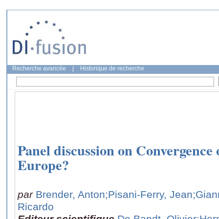
Recherche avancée
|
Historique de recherche
Panel discussion on Convergence 
Europe?
par
Brender, Anton
;Pisani-Ferry, Jean
;Gia
Ricardo
Editeur scientifique
De Bandt, Olivier
;Her