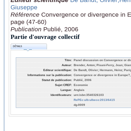
Giuseppe
Référence
Convergence or divergence in Eu
page (47-60)
Publication
Publié, 2006
Partie d'ouvrage collectif
DÉTAILS
Titre:
Panel discussion on Convergence or di
Auteur:
Brender, Anton; Pisani-Ferry, Jean; Gia
Editeur scientifique:
De Bandt, Olivier; Hermann, Heinz; Pari
Informations sur la publication:
Convergence or divergence in Europe?, S
Statut de publication:
Publié, 2006
Sujet CREF:
Economie
Langue:
Anglais
Identificateurs:
urn:isbn:3540326103
RePEc:ulb:ulbeco:2013/6415
dg-0009