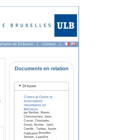
propos de DI-fusion
|
Contact
|
Documents en relation
DI-fusion
Contre-je:Genre et
e
énonciations
minoritaires en
littérature
par Berthier, Manon ,
Chemmachery, Jaine ,
Cusset, Christophe ,
Duriau, Nicolas , Islert,
Camille , Turbiau, Aurore
Bruxelles,
Publication
Sextant, à paraître