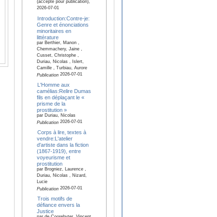
(accepté pour publication),
2026-07-01
Introduction:Contre-je:
Genre et énonciations
minoritaires en
littérature
par Berthier, Manon ,
Chemmachery, Jaine ,
Cusset, Christophe ,
Duriau, Nicolas , Islert,
Camille , Turbiau, Aurore
2026-07-01
Publication
L'Homme aux
camélias:Relire Dumas
fils en déplaçant le «
prisme de la
prostitution »
par Duriau, Nicolas
2026-07-01
Publication
Corps à lire, textes à
vendre:L'atelier
d'artiste dans la fiction
(1867-1919), entre
voyeurisme et
prostitution
par Brogniez, Laurence ,
Duriau, Nicolas , Nizard,
Lucie
2026-07-01
Publication
Trois motifs de
défiance envers la
Justice