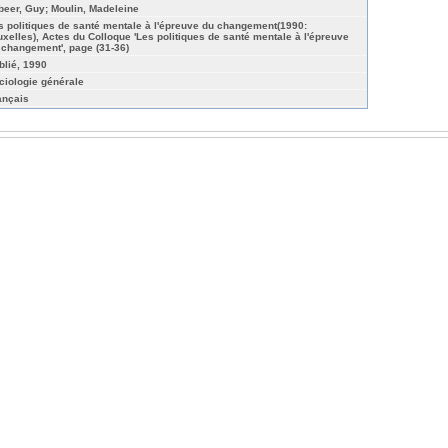
beer, Guy; Moulin, Madeleine
s politiques de santé mentale à l'épreuve du changement(1990:
uxelles), Actes du Colloque 'Les politiques de santé mentale à l'épreuve
 changement', page (31-36)
blié, 1990
ciologie générale
ançais