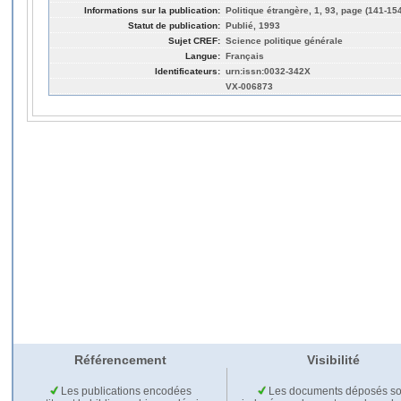
Informations sur la publication:
Politique étrangère, 1, 93, page (141-15
Statut de publication:
Publié, 1993
Sujet CREF:
Science politique générale
Langue:
Français
Identificateurs:
urn:issn:0032-342X
VX-006873
Référencement
Visibilité
Les publications encodées
Les documents déposés so