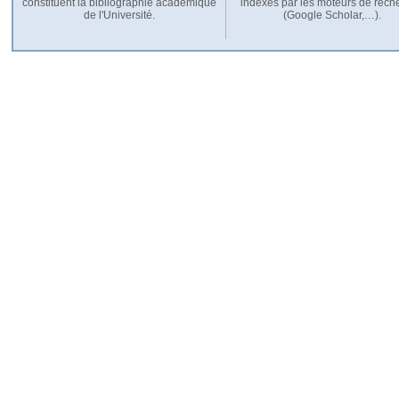
constituent la bibliographie académique
indexés par les moteurs de rech
de l'Université.
(Google Scholar,…).