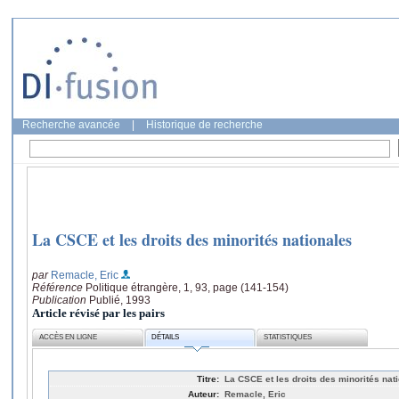
Recherche avancée
|
Historique de recherche
La CSCE et les droits des minorités nationales
par
Remacle, Eric
Référence
Politique étrangère, 1, 93, page (141-154)
Publication
Publié, 1993
Article révisé par les pairs
ACCÈS EN LIGNE
DÉTAILS
STATISTIQUES
Titre:
La CSCE et les droits des minorités nat
Auteur:
Remacle, Eric