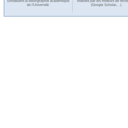
constituent la bibliographie académique
indexés par les moteurs de rech
de l'Université.
(Google Scholar,…).