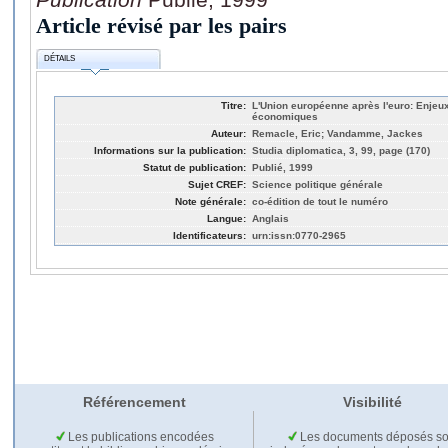
Article révisé par les pairs
DÉTAILS
Titre:
L'Union européenne après l'euro: Enjeux 
économiques
Auteur:
Remacle, Eric; Vandamme, Jackes
Informations sur la publication:
Studia diplomatica, 3, 99, page (170)
Statut de publication:
Publié, 1999
Sujet CREF:
Science politique générale
Note générale:
co-édition de tout le numéro
Langue:
Anglais
Identificateurs:
urn:issn:0770-2965
Référencement
Visibilité
Les publications encodées
Les documents déposés so