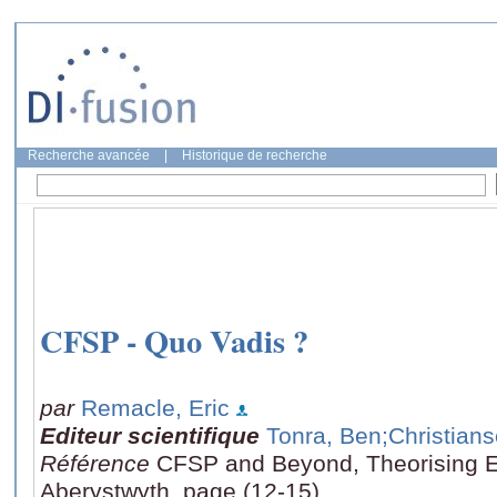
Recherche avancée
|
Historique de recherche
CFSP - Quo Vadis ?
par
Remacle, Eric
Editeur scientifique
Tonra, Ben
;Christian
Référence
CFSP and Beyond, Theorising E
Aberystwyth, page (12-15)