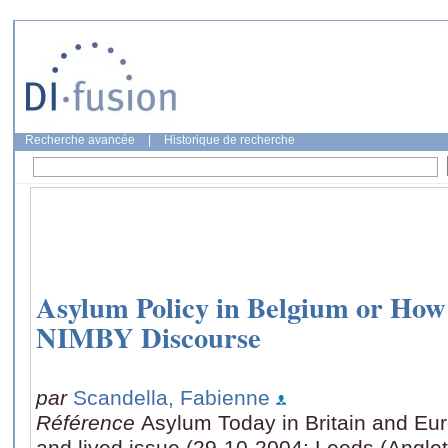
Recherche avancée
|
Historique de recherche
Asylum Policy in Belgium or How
NIMBY Discourse
par
Scandella, Fabienne
Référence
Asylum Today in Britain and Euro
and lived issue (29-10-2004: Leeds (Anglet