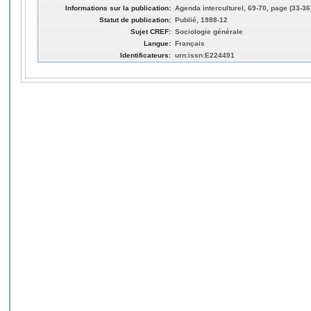
Informations sur la publication:
Agenda interculturel, 69-70, page (33-36
Statut de publication:
Publié, 1988-12
Sujet CREF:
Sociologie générale
Langue:
Français
Identificateurs:
urn:issn:E224491