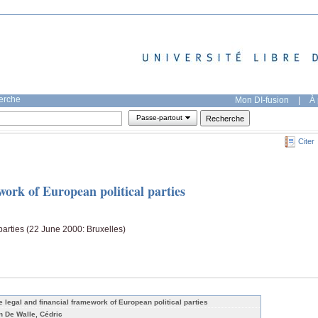
herche
Mon DI-fusion
|
À 
Passe-partout
Citer
work of European political parties
parties (22 June 2000: Bruxelles)
e legal and financial framework of European political parties
n De Walle, Cédric