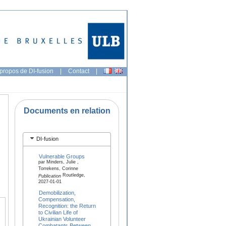
propos de DI-fusion
|
Contact
|
Documents en relation
DI-fusion
Vulnerable Groups
par Minders, Julie ,
Torrekens, Corinne
Routledge,
Publication
2027-01-01
Demobilization,
Compensation,
Recognition: the Return
to Civilian Life of
Ukrainian Volunteer
Combatants Between