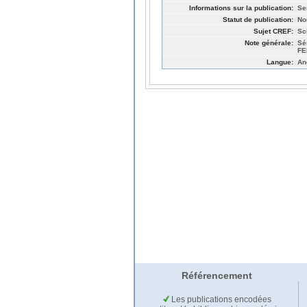
Informations sur la publication:
Se
Statut de publication:
No
Sujet CREF:
Sc
Note générale:
Sé
FE
Langue:
An
Référencement
Les publications encodées