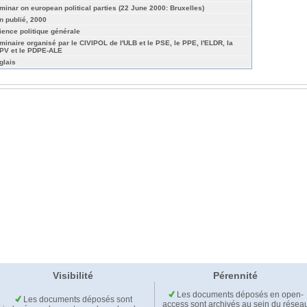
minar on european political parties (22 June 2000: Bruxelles)
n publié, 2000
ience politique générale
minaire organisé par le CIVIPOL de l'ULB et le PSE, le PPE, l'ELDR, la
PV et le PDPE-ALE
glais
Visibilité
Pérennité
Les documents déposés en open-
Les documents déposés sont
access sont archivés au sein du résea