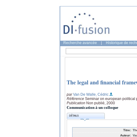
Recherche avancée
|
Historique de rec
The legal and financial frame
par
Van De Walle, Cédric
Référence
Seminar on european political 
Publication
Non publié, 2000
Communication à un colloque
DÉTAILS
Titre:
Th
Auteur:
Va