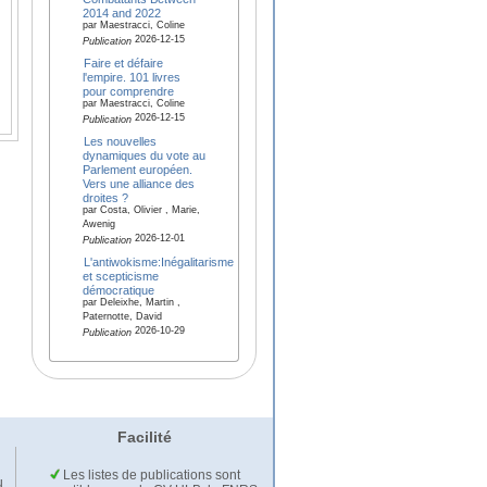
2014 and 2022
par Maestracci, Coline
2026-12-15
Publication
Faire et défaire
l'empire. 101 livres
pour comprendre
par Maestracci, Coline
2026-12-15
Publication
Les nouvelles
dynamiques du vote au
Parlement européen.
Vers une alliance des
droites ?
par Costa, Olivier , Marie,
Awenig
2026-12-01
Publication
L'antiwokisme:Inégalitarisme
et scepticisme
démocratique
par Deleixhe, Martin ,
Paternotte, David
2026-10-29
Publication
Facilité
Les listes de publications sont
u