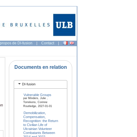
propos de DI-fusion
|
Contact
|
Documents en relation
DI-fusion
Vulnerable Groups
par Minders, Julie ,
Torrekens, Corinne
on
Routledge, 2027-01-01
Demobilization,
Compensation,
Recognition: the Return
to Civilian Life of
Ukrainian Volunteer
Combatants Between
2014 and 2022