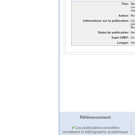
Titre:
Me
co
im
Auteur:
Re
Informations sur la publication:
Co
ju
Br
Statut de publication:
No
Sujet CREF:
Sc
Langue:
An
Référencement
Les publications encodées
constituent la bibliographie académique