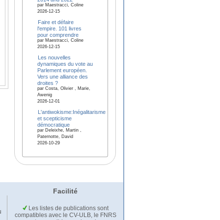
par Maestracci, Coline
2026-12-15
Faire et défaire
l'empire. 101 livres
pour comprendre
par Maestracci, Coline
2026-12-15
Les nouvelles
dynamiques du vote au
Parlement européen.
Vers une alliance des
droites ?
par Costa, Olivier , Marie,
Awenig
2026-12-01
L'antiwokisme:Inégalitarisme
et scepticisme
démocratique
par Deleixhe, Martin ,
Paternotte, David
2026-10-29
Facilité
Les listes de publications sont
u
compatibles avec le CV-ULB, le FNRS