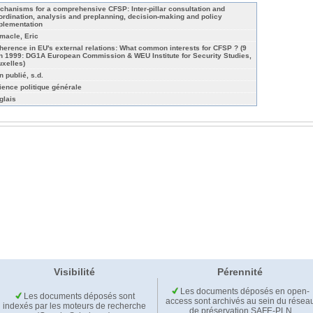
chanisms for a comprehensive CFSP: Inter-pillar consultation and
ordination, analysis and preplanning, decision-making and policy
plementation
macle, Eric
herence in EU's external relations: What common interests for CFSP ? (9
in 1999: DG1A European Commission & WEU Institute for Security Studies,
uxelles)
n publié, s.d.
ience politique générale
glais
Visibilité
Pérennité
Les documents déposés en open-
Les documents déposés sont
access sont archivés au sein du résea
indexés par les moteurs de recherche
de préservation SAFE-PLN