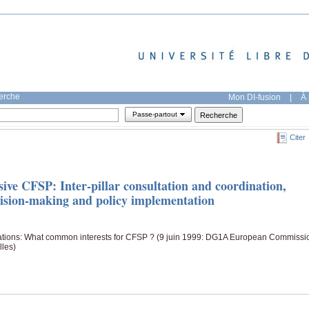
herche
Mon DI-fusion
|
À 
Passe-partout
Citer
ve CFSP: Inter-pillar consultation and coordination,
cision-making and policy implementation
lations: What common interests for CFSP ? (9 juin 1999: DG1A European Commissi
lles)