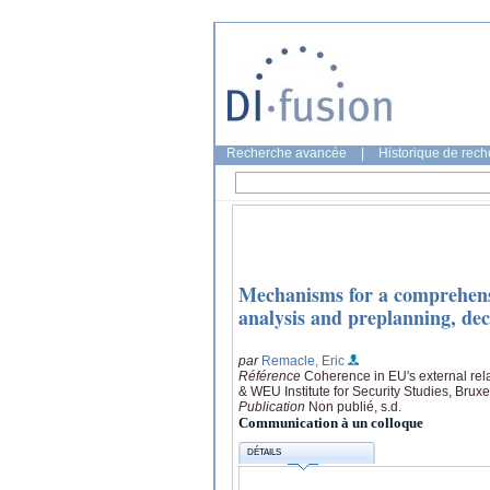
Recherche avancée
|
Historique de rec
Mechanisms for a comprehensi
analysis and preplanning, de
par
Remacle, Eric
Référence
Coherence in EU's external re
& WEU Institute for Security Studies, Bruxe
Publication
Non publié, s.d.
Communication à un colloque
DÉTAILS