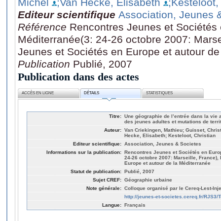
Michel
;Van Hecke, Elisabeth
;Kesteloot,
Editeur scientifique
Association, Jeunes 
Référence
Rencontres Jeunes et Sociétés 
Méditerranée(3: 24-26 octobre 2007: Marse
Jeunes et Sociétés en Europe et autour de
Publication
Publié, 2007
Publication dans des actes
ACCÈS EN LIGNE
DÉTAILS
STATISTIQUES
Titre:
Une géographie de l’entrée dans la vie ad
des jeunes adultes et mutations de terri
Auteur:
Van Criekingen, Mathieu; Guisset, Chris
Hecke, Elisabeth; Kesteloot, Christian
Editeur scientifique:
Association, Jeunes & Societes
Informations sur la publication:
Rencontres Jeunes et Sociétés en Europ
24-26 octobre 2007: Marseille, France)
Europe et autour de la Méditerranée
Statut de publication:
Publié, 2007
Sujet CREF:
Géographie urbaine
Note générale:
Colloque organisé par le Cereq-Lest-Inj
http://jeunes-et-societes.cereq.fr/RJS
Langue:
Français