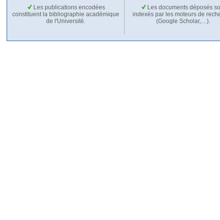
Les publications encodées
Les documents déposés so
constituent la bibliographie académique
indexés par les moteurs de rech
de l'Université.
(Google Scholar,…).