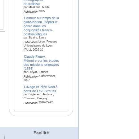
bruxelloise.
par Maskens, Maïté
2025
Publication
L'amour au temps de la
globalisation. Déplier le
genre dans les
conjugalités franco-
postsoviétiques
par Sizaire, Laure
Lyon, Presses
Publication
Universitaires de Lyon
(PUL), 2026-10
Claude Fleury,
Mémoire sur les études
des missions orientales
(1676)
par Preyat, Fabrice
A déterminer,
Publication
2027
Clivage et Père Noël à
partir de Lévi-Strauss
par Englebert, Jérôme ,
Cormann, Grégory
2026-05-22
Publication
Facilité