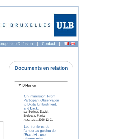
propos de DI-fusion
|
Contact
|
Documents en relation
DI-fusion
On Immersion: From
Participant Observation
to Digital Embodiment,
and Back.
par Berliner, David ,
Erofeeva, Mariia
2026-12-01
Publication
Les frontières de
l’amour au guichet de
l’Etat civil : une
ethnographie