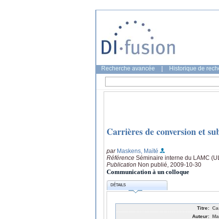
Recherche avancée
|
Historique de rec
Carrières de conversion et sub
par
Maskens, Maïté
Référence
Séminaire interne du LAMC (UL
Publication
Non publié, 2009-10-30
Communication à un colloque
DÉTAILS
Titre:
Ca
Auteur:
Ma