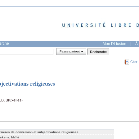
herche
Mon DI-fusion
|
À 
Passe-partout
Citer
jectivations religieuses
B, Bruxelles)
rrières de conversion et subjectivations religieuses
skens, Maïté