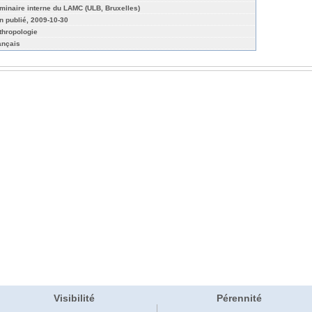
minaire interne du LAMC (ULB, Bruxelles)
n publié, 2009-10-30
thropologie
ançais
Visibilité
Pérennité