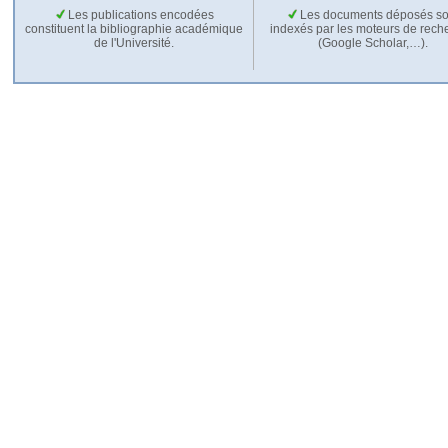
Les publications encodées
Les documents déposés so
constituent la bibliographie académique
indexés par les moteurs de rech
de l'Université.
(Google Scholar,…).