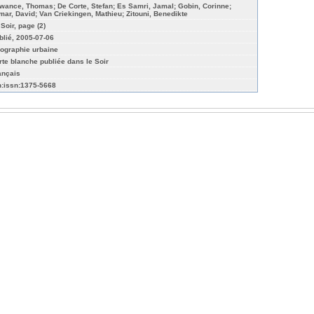
wance, Thomas; De Corte, Stefan; Es Samri, Jamal; Gobin, Corinne;
mar, David; Van Criekingen, Mathieu; Zitouni, Benedikte
Soir, page (2)
blié, 2005-07-06
ographie urbaine
rte blanche publiée dans le Soir
ançais
n:issn:1375-5668