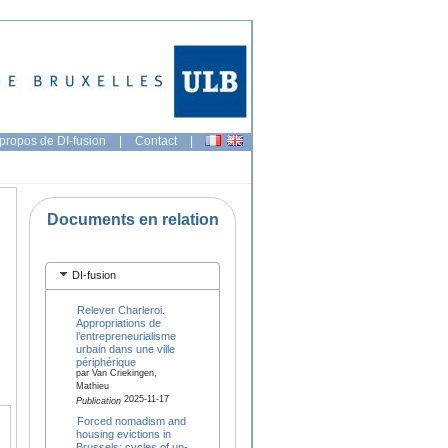
propos de DI-fusion
|
Contact
|
Documents en relation
DI-fusion
Relever Charleroi.
Appropriations de
l’entrepreneurialisme
urbain dans une ville
périphérique
par Van Criekingen,
Mathieu
2025-11-17
Publication
Forced nomadism and
housing evictions in
Brussels: cycles of un-