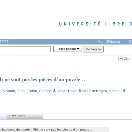
herche
Mon DI-fusion
|
À 
Passe-partout
Citer
i ne sont pas les pièces d’un puzzle…
;Es Samri, Jamal
;Gobin, Corinne
;Jamar, David
;Van Criekingen, Mathieu
STATISTIQUES
s habitants du quartier Midi ne sont pas les pièces d’un puzzle…