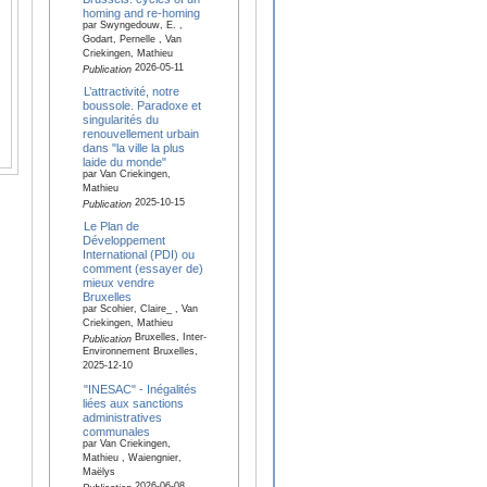
homing and re-homing
par Swyngedouw, E. ,
Godart, Pernelle , Van
Criekingen, Mathieu
2026-05-11
Publication
L’attractivité, notre
boussole. Paradoxe et
singularités du
renouvellement urbain
dans "la ville la plus
laide du monde"
par Van Criekingen,
Mathieu
2025-10-15
Publication
Le Plan de
Développement
International (PDI) ou
comment (essayer de)
mieux vendre
Bruxelles
par Scohier, Claire_ , Van
Criekingen, Mathieu
Bruxelles, Inter-
Publication
Environnement Bruxelles,
2025-12-10
"INESAC" - Inégalités
liées aux sanctions
administratives
communales
par Van Criekingen,
Mathieu , Waiengnier,
Maëlys