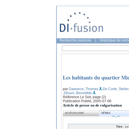
Recherche avancée
|
Historique de rec
Les habitants du quartier Mid
par
Dawance, Thomas
;De Corte, Stefan
;Zitouni, Benedikte
Référence
Le Soir, page (2)
Publication
Publié, 2005-07-06
Article de presse ou de vulgarisation
ACCÈS EN LIGNE
DÉTAILS
Titre:
Le