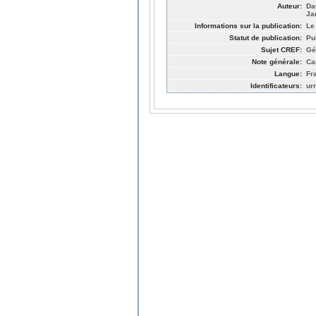
Auteur:
Da
Ja
Informations sur la publication:
Le 
Statut de publication:
Pu
Sujet CREF:
Gé
Note générale:
Ca
Langue:
Fr
Identificateurs:
ur