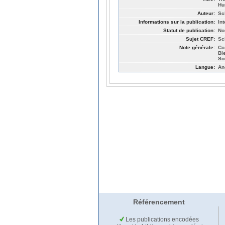
Hu
Auteur:
Sc
Informations sur la publication:
In
Statut de publication:
No
Sujet CREF:
Sc
Note générale:
Co
Bi
So
Langue:
An
Référencement
Les publications encodées