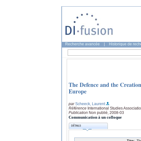
Recherche avancée
|
Historique de rec
The Defence and the Creation
Europe
par
Scheeck, Laurent
Référence
International Studies Associat
Publication
Non publié, 2008-03
Communication à un colloque
DÉTAILS
Titre:
Th