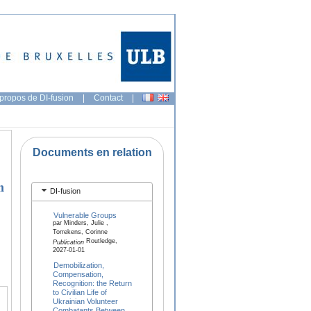
propos de DI-fusion
|
Contact
|
Documents en relation
n
DI-fusion
Vulnerable Groups
par Minders, Julie ,
Torrekens, Corinne
Routledge,
Publication
2027-01-01
Demobilization,
Compensation,
Recognition: the Return
to Civilian Life of
Ukrainian Volunteer
Combatants Between