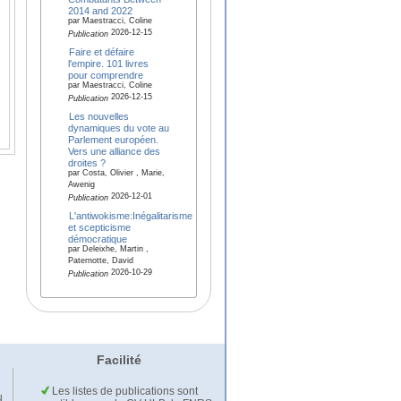
2014 and 2022
par Maestracci, Coline
2026-12-15
Publication
Faire et défaire
l'empire. 101 livres
pour comprendre
par Maestracci, Coline
2026-12-15
Publication
Les nouvelles
dynamiques du vote au
Parlement européen.
Vers une alliance des
droites ?
par Costa, Olivier , Marie,
Awenig
2026-12-01
Publication
L'antiwokisme:Inégalitarisme
et scepticisme
démocratique
par Deleixhe, Martin ,
Paternotte, David
2026-10-29
Publication
Facilité
Les listes de publications sont
u