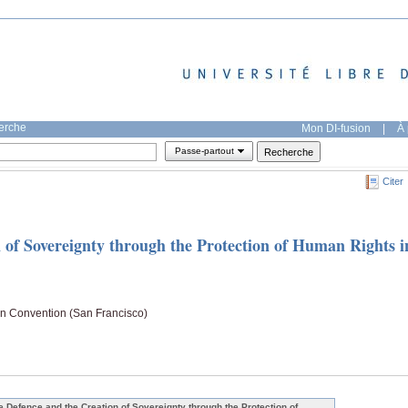
herche
Mon DI-fusion
|
À 
Passe-partout
Citer
 of Sovereignty through the Protection of Human Rights i
ion Convention (San Francisco)
e Defence and the Creation of Sovereignty through the Protection of