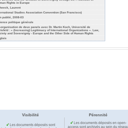
man Rights in Europe
heeck, Laurent
ternational Studies Association Convention (San Francisco)
n publié, 2008-03
ience politique générale
-organisation de deux panels avec Dr. Martin Koch, Université de
elefeld : « (Increasing) Legitimacy of International Organizations ». Law,
ciety and Sovereignty - Europe and the Other Side of Human Rights
glais
Visibilité
Pérennité
Les documents déposés en open-
Les documents déposés sont
access sont archivés au sein du résea