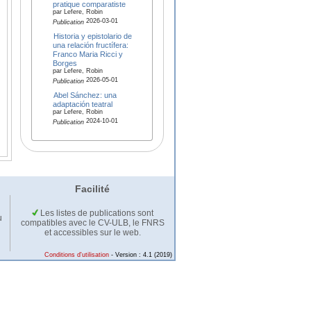
pratique comparatiste
par Lefere, Robin
2026-03-01
Publication
Historia y epistolario de
una relación fructífera:
Franco Maria Ricci y
Borges
par Lefere, Robin
2026-05-01
Publication
Abel Sánchez: una
adaptación teatral
par Lefere, Robin
2024-10-01
Publication
Facilité
Les listes de publications sont
u
compatibles avec le CV-ULB, le FNRS
et accessibles sur le web.
Conditions d'utilisation
- Version : 4.1 (2019)