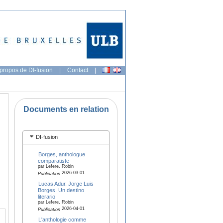
propos de DI-fusion
|
Contact
|
Documents en relation
DI-fusion
Borges, anthologue
comparatiste
par Lefere, Robin
2026-03-01
Publication
Lucas Adur. Jorge Luis
Borges. Un destino
literario
par Lefere, Robin
2026-04-01
Publication
L'anthologie comme