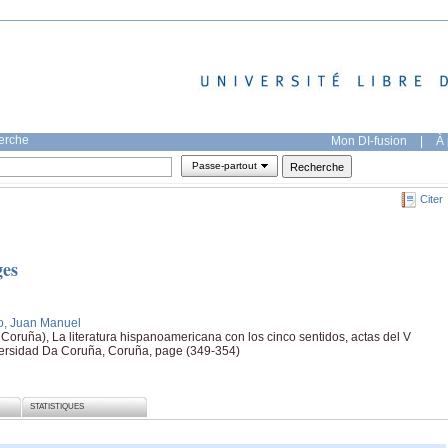
herche
Mon DI-fusion
|
À 
Passe-partout
Citer
ges
io, Juan Manuel
Coruña), La literatura hispanoamericana con los cinco sentidos, actas del V
versidad Da Coruña, Coruña, page (349-354)
STATISTIQUES