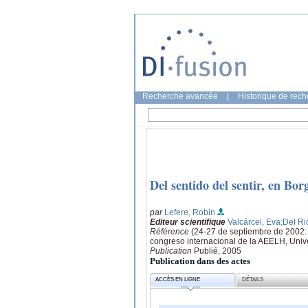
Recherche avancée
|
Historique de rec
Del sentido del sentir, en Bor
par
Lefere, Robin
Editeur scientifique
Valcárcel, Eva
;Del R
Référence
(24-27 de septiembre de 2002: 
congreso internacional de la AEELH, Uni
Publication
Publié, 2005
Publication dans des actes
ACCÈS EN LIGNE
DÉTAILS