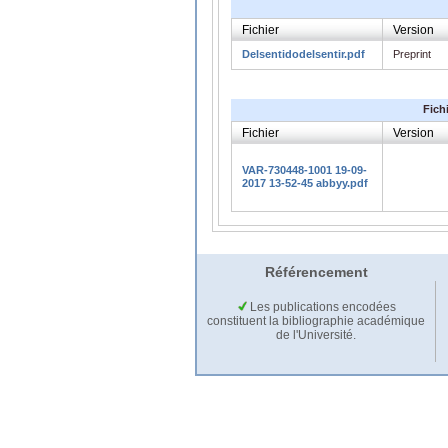
Fichier
Version
Delsentidodelsentir.pdf
Preprint
Fich
Fichier
Version
VAR-730448-1001 19-09-
2017 13-52-45 abbyy.pdf
Référencement
Les publications encodées
constituent la bibliographie académique
de l'Université.