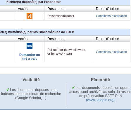
Fichier(s) déposé(s) par l'encodeur
Accès
Description
Droits d'auteur
Delsentidodelsentir
Conditions d'utilisation
ier(s) numérisé(s) par les Bibliothèques de l'ULB
Accès
Description
Droits d'auteur
Full text for the whole work,
Conditions d'utilisation
or for a work part
Demander un
tiré à part
Visibilité
Pérennité
Les documents déposés en open-
Les documents déposés sont
access sont archivés au sein du résea
indexés par les moteurs de recherche
de préservation SAFE-PLN
(Google Scholar,…).
(www.safepln.org)
.