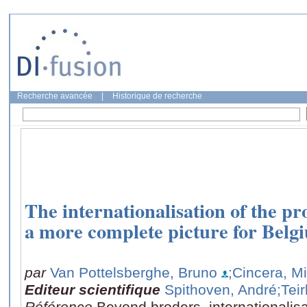
Recherche avancée
|
Historique de recherche
The internationalisation of the pr
a more complete picture for Belg
par
Van Pottelsberghe, Bruno
;Cincera, M
Editeur scientifique
Spithoven, André
;Teir
Référence
Beyond broders, internationalis