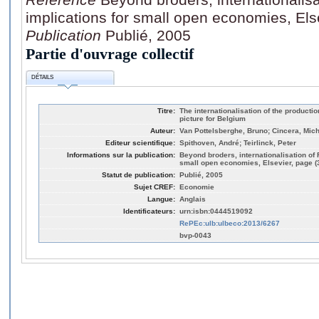
implications for small open economies, Els
Publication
Publié, 2005
Partie d'ouvrage collectif
DÉTAILS
Titre:
The internationalisation of the producti
picture for Belgium
Auteur:
Van Pottelsberghe, Bruno; Cincera, Mich
Editeur scientifique:
Spithoven, André; Teirlinck, Peter
Informations sur la publication:
Beyond broders, internationalisation of 
small open economies, Elsevier, page (
Statut de publication:
Publié, 2005
Sujet CREF:
Economie
Langue:
Anglais
Identificateurs:
urn:isbn:0444519092
RePEc:ulb:ulbeco:2013/6267
bvp-0043