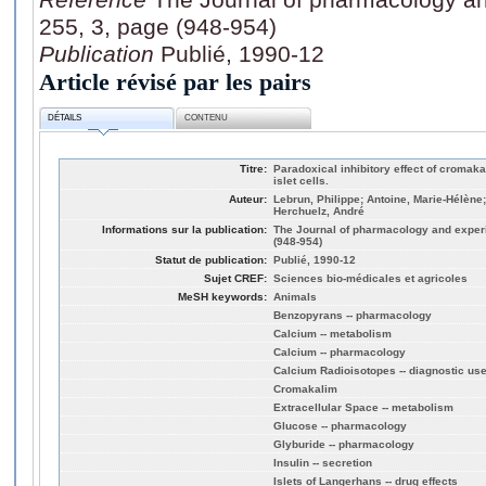
255, 3, page (948-954)
Publication
Publié, 1990-12
Article révisé par les pairs
DÉTAILS
CONTENU
Titre:
Paradoxical inhibitory effect of cromak
islet cells.
Auteur:
Lebrun, Philippe; Antoine, Marie-Hélène
Herchuelz, André
Informations sur la publication:
The Journal of pharmacology and experi
(948-954)
Statut de publication:
Publié, 1990-12
Sujet CREF:
Sciences bio-médicales et agricoles
MeSH keywords:
Animals
Benzopyrans -- pharmacology
Calcium -- metabolism
Calcium -- pharmacology
Calcium Radioisotopes -- diagnostic us
Cromakalim
Extracellular Space -- metabolism
Glucose -- pharmacology
Glyburide -- pharmacology
Insulin -- secretion
Islets of Langerhans -- drug effects