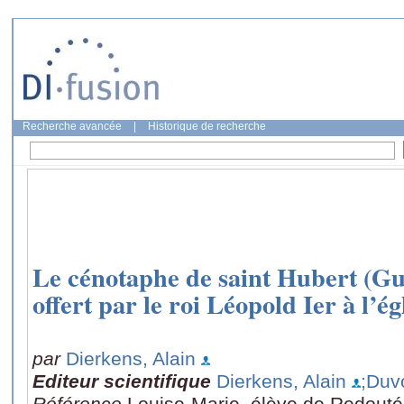
Recherche avancée
|
Historique de recherche
Le cénotaphe de saint Hubert (Gu
offert par le roi Léopold Ier à l’é
par
Dierkens, Alain
Editeur scientifique
Dierkens, Alain
;Duv
Référence
Louise-Marie, élève de Redouté,