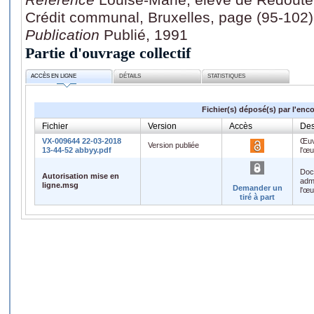
Crédit communal, Bruxelles, page (95-102)
Publication
Publié, 1991
Partie d'ouvrage collectif
ACCÈS EN LIGNE
DÉTAILS
STATISTIQUES
Fichier(s) déposé(s) par l'enc
Fichier
Version
Accès
Des
VX-009644 22-03-2018
Œuv
Version publiée
13-44-52 abbyy.pdf
l'œ
Doc
Autorisation mise en
admi
ligne.msg
Demander un
l'œ
tiré à part