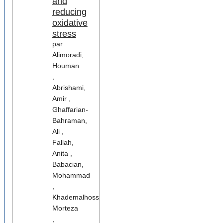
and
reducing
oxidative
stress
par
Alimoradi,
Houman
,
Abrishami,
Amir ,
Ghaffarian-
Bahraman,
Ali ,
Fallah,
Anita ,
Babacian,
Mohammad
,
Khademalhosseini,
Morteza
,