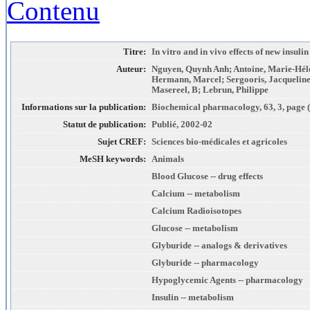
Contenu
Titre:
In vitro and in vivo effects of new insulin
Auteur:
Nguyen, Quynh Anh; Antoine, Marie-Hél
Hermann, Marcel; Sergooris, Jacqueline;
Masereel, B; Lebrun, Philippe
Informations sur la publication:
Biochemical pharmacology, 63, 3, page 
Statut de publication:
Publié, 2002-02
Sujet CREF:
Sciences bio-médicales et agricoles
MeSH keywords:
Animals
Blood Glucose -- drug effects
Calcium -- metabolism
Calcium Radioisotopes
Glucose -- metabolism
Glyburide -- analogs & derivatives
Glyburide -- pharmacology
Hypoglycemic Agents -- pharmacology
Insulin -- metabolism