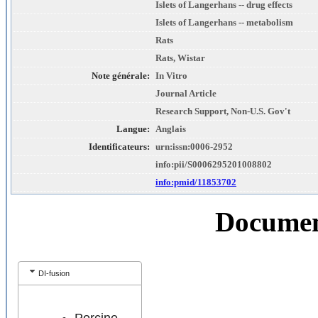
Islets of Langerhans -- drug effects
Islets of Langerhans -- metabolism
Rats
Rats, Wistar
Note générale:
In Vitro
Journal Article
Research Support, Non-U.S. Gov't
Langue:
Anglais
Identificateurs:
urn:issn:0006-2952
info:pii/S0006295201008802
info:pmid/11853702
Document
DI-fusion