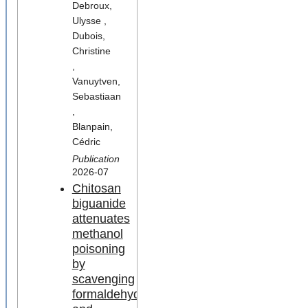
Debroux,
Ulysse ,
Dubois,
Christine
,
Vanuytven,
Sebastiaan
,
Blanpain,
Cédric
Publication
2026-07
Chitosan
biguanide
attenuates
methanol
poisoning
by
scavenging
formaldehyde