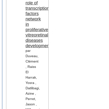
role of
transcription
factors
network
in
proliferative
vitreoretinal
diseases
development
par
Duveau,
Clément
, Raiss
El
Harrak,
Yosra ,
Datlibagi,
Azine ,
Perret,
Jason ,