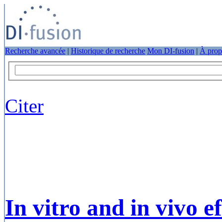
Recherche avancée
|
Historique de recherche
Mon DI-fusion
|
À prop
Citer
In vitro and in vivo e