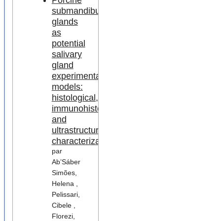
Porcine
submandibular
glands
as
potential
salivary
gland
experimental
models:
histological,
immunohistochemical,
and
ultrastructural
characterization
par
Ab’Sáber
Simões,
Helena ,
Pelissari,
Cibele ,
Florezi,