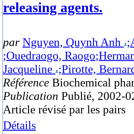
releasing agents.
par
Nguyen, Quynh Anh
;
;Ouedraogo, Raogo
;Herman
Jacqueline
;Pirotte, Bernar
Référence
Biochemical phar
Publication
Publié, 2002-0
Article révisé par les pairs
Détails