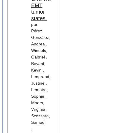
EMT
tumor
states.
par
Pérez
González,
Andrea ,
Windels,
Gabriel ,
Bévant,
Kevin ,
Lengrand,
Justine ,
Lemaire,
Sophie ,
Moers,
Virginie ,
Scozzaro,
Samuel
,