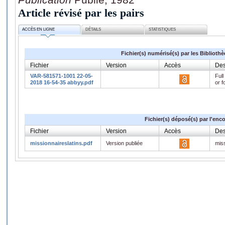
Article révisé par les pairs
ACCÈS EN LIGNE
DÉTAILS
STATISTIQUES
Fichier(s) numérisé(s) par les Biblioth
Fichier
Version
Accès
Des
VAR-581571-1001 22-05-
Full
2018 16-54-35 abbyy.pdf
or f
Fichier(s) déposé(s) par l'enc
Fichier
Version
Accès
Des
missionnaireslatins.pdf
Version publiée
miss