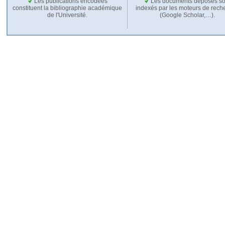
Les publications encodées
Les documents déposés so
constituent la bibliographie académique
indexés par les moteurs de rech
de l'Université.
(Google Scholar,…).