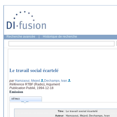
Recherche avancée
|
Historique de recherche
Le travail social écartelé
par
Hamzaoui, Mejed
;Dechamps, Ivan
Référence
RTBF (Radio), Argument
Publication
Publié, 1994-12-18
Emission
DÉTAILS
Titre:
Le travail social écartelé
Auteur:
Hamzaoui, Mejed; Dechamps, Ivan