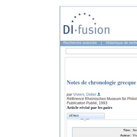
Recherche avancée
|
Historique de rec
Notes de chronologie grecque
par
Viviers, Didier
Référence
Rheinisches Museum für Philol
Publication
Publié, 1993
Article révisé par les pairs
DÉTAILS
Titre:
No
Auteur:
Viv