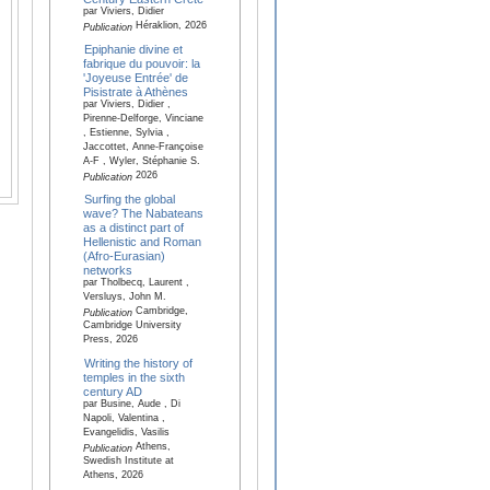
par Viviers, Didier
Héraklion, 2026
Publication
Epiphanie divine et
fabrique du pouvoir: la
'Joyeuse Entrée' de
Pisistrate à Athènes
par Viviers, Didier ,
Pirenne-Delforge, Vinciane
, Estienne, Sylvia ,
Jaccottet, Anne-Françoise
A-F , Wyler, Stéphanie S.
2026
Publication
Surfing the global
wave? The Nabateans
as a distinct part of
Hellenistic and Roman
(Afro-Eurasian)
networks
par Tholbecq, Laurent ,
Versluys, John M.
Cambridge,
Publication
Cambridge University
Press, 2026
Writing the history of
temples in the sixth
century AD
par Busine, Aude , Di
Napoli, Valentina ,
Evangelidis, Vasilis
Athens,
Publication
Swedish Institute at
Athens, 2026