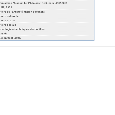
einisches Museum für Philologie, 136, page (222-238)
blié, 1993
stoire de l'antiquité ancien continent
toire culturelle
toire et arts
stoire sociale
chéologie et techniques des fouilles
ançais
n:issn:0035-449X