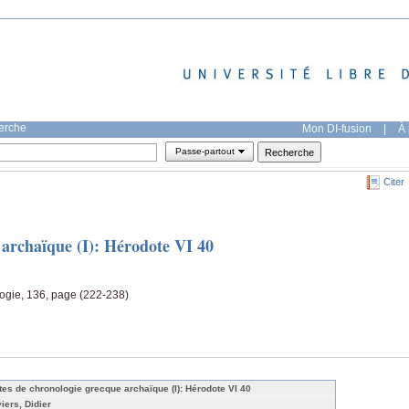
herche
Mon DI-fusion
|
À 
Passe-partout
Citer
 archaïque (I): Hérodote VI 40
ogie, 136, page (222-238)
tes de chronologie grecque archaïque (I): Hérodote VI 40
iers, Didier