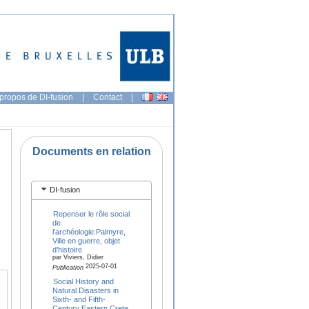
propos de DI-fusion
|
Contact
|
Documents en relation
DI-fusion
Repenser le rôle social
de
l’archéologie:Palmyre,
Ville en guerre, objet
d'histoire
par Viviers, Didier
2025-07-01
Publication
Social History and
Natural Disasters in
Sixth- and Fifth-
Century Eastern Crete