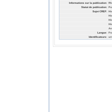
Informations sur la publication:
Rh
Statut de publication:
Pu
Sujet CREF:
Hi
His
His
Hi
Ar
Langue:
Fr
Identificateurs:
ur