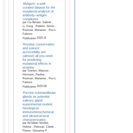
AbAgym: a well-
curated dataset for the
mutational analysis of
antibody–antigen
complexes
par Cia Beriain, Gabriel ,
Li, Dong , Poblete, Simón ,
Rooman, Marianne , Pucci,
Fabrizio
2025-11
Publication
Residue conservation
and solvent
accessibility are
(almost) all you need
for predicting
mutational effects in
proteins
par Tsishyn, Matsvei ,
Hermans, Pauline ,
Rooman, Marianne , Pucci,
Fabrizio
2025-06
Publication
Porcine submandibular
glands as potential
salivary gland
experimental models:
histological,
immunohistochemical,
and ultrastructural
characterization
par Ab’Sáber Simões,
Helena , Pelissari, Cibele ,
Florezi, Giovanna P ,