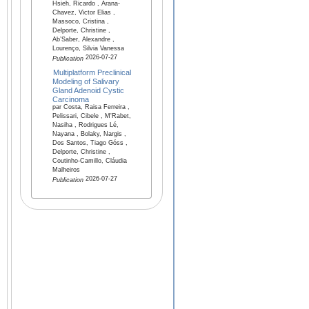
Hsieh, Ricardo , Arana-
Chavez, Victor Elias ,
Massoco, Cristina ,
Delporte, Christine ,
Ab’Saber, Alexandre ,
Lourenço, Silvia Vanessa
2026-07-27
Publication
Multiplatform Preclinical
Modeling of Salivary
Gland Adenoid Cystic
Carcinoma
par Costa, Raisa Ferreira ,
Pelissari, Cibele , M'Rabet,
Nasiha , Rodrigues Lé,
Nayana , Bolaky, Nargis ,
Dos Santos, Tiago Góss ,
Delporte, Christine ,
Coutinho-Camillo, Cláudia
Malheiros
2026-07-27
Publication