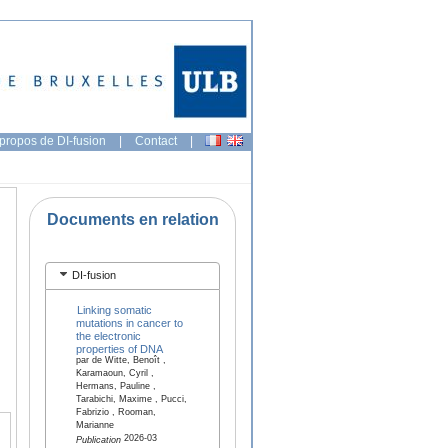
propos de DI-fusion
|
Contact
|
Documents en relation
DI-fusion
Linking somatic
mutations in cancer to
the electronic
properties of DNA
par de Witte, Benoît ,
Karamaoun, Cyril ,
Hermans, Pauline ,
Tarabichi, Maxime , Pucci,
Fabrizio , Rooman,
Marianne
2026-03
Publication