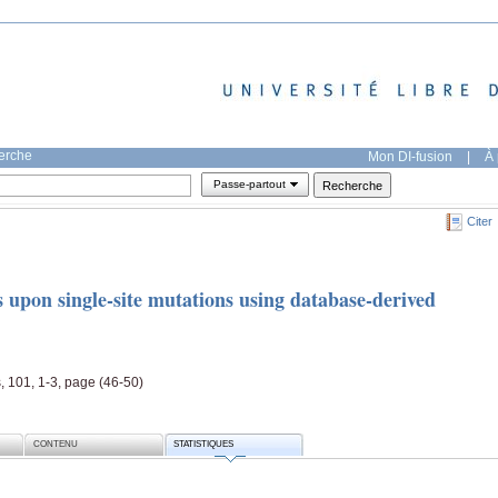
herche
Mon DI-fusion
|
À 
Passe-partout
Citer
es upon single-site mutations using database-derived
, 101, 1-3, page (46-50)
CONTENU
STATISTIQUES