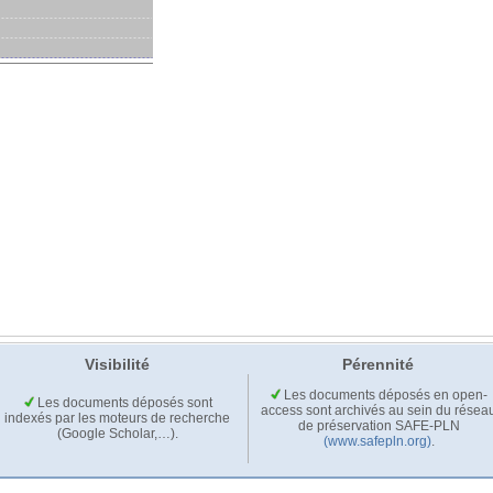
Visibilité
Pérennité
Les documents déposés en open-
Les documents déposés sont
access sont archivés au sein du résea
indexés par les moteurs de recherche
de préservation SAFE-PLN
(Google Scholar,…).
(www.safepln.org)
.