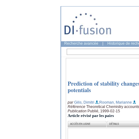
Recherche avancée
|
Historique de rec
Prediction of stability chang
potentials
par
Gilis, Dimitri
;Rooman, Marianne
Référence
Theoretical Chemistry accounts
Publication
Publié, 1999-02-15
Article révisé par les pairs
ACCÈS EN LIGNE
DÉTAILS