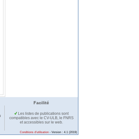
Facilité
Les listes de publications sont
u
compatibles avec le CV-ULB, le FNRS
et accessibles sur le web.
Conditions d'utilisation
- Version : 4.1 (2019)