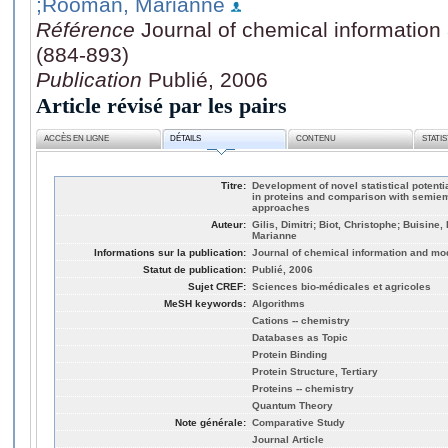
;Rooman, Marianne
Référence
Journal of chemical information
(884-893)
Publication
Publié, 2006
Article révisé par les pairs
ACCÈS EN LIGNE
DÉTAILS
CONTENU
STATI
Titre:
Development of novel statistical potenti
in proteins and comparison with semie
approaches
Auteur:
Gilis, Dimitri; Biot, Christophe; Buisin
Marianne
Informations sur la publication:
Journal of chemical information and mod
Statut de publication:
Publié, 2006
Sujet CREF:
Sciences bio-médicales et agricoles
MeSH keywords:
Algorithms
Cations -- chemistry
Databases as Topic
Protein Binding
Protein Structure, Tertiary
Proteins -- chemistry
Quantum Theory
Note générale:
Comparative Study
Journal Article