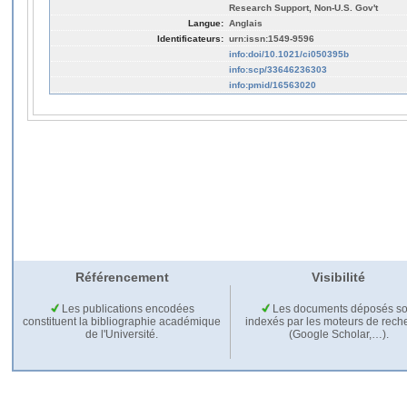
Research Support, Non-U.S. Gov't
Langue:
Anglais
Identificateurs:
urn:issn:1549-9596
info:doi/10.1021/ci050395b
info:scp/33646236303
info:pmid/16563020
Référencement
Visibilité
Les publications encodées
Les documents déposés so
constituent la bibliographie académique
indexés par les moteurs de rech
de l'Université.
(Google Scholar,…).