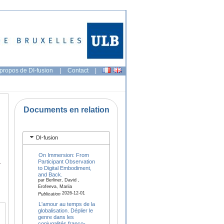
propos de DI-fusion
|
Contact
|
Documents en relation
DI-fusion
On Immersion: From
1
Participant Observation
to Digital Embodiment,
and Back.
par Berliner, David ,
Erofeeva, Mariia
2026-12-01
Publication
L'amour au temps de la
globalisation. Déplier le
genre dans les
conjugalités franco-