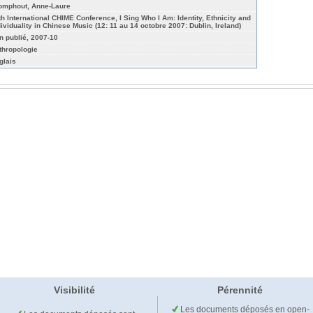
omphout, Anne-Laure
th International CHIME Conference, I Sing Who I Am: Identity, Ethnicity and
dividuality in Chinese Music (12: 11 au 14 octobre 2007: Dublin, Ireland)
n publié, 2007-10
thropologie
glais
Visibilité
Pérennité
Les documents déposés en open-