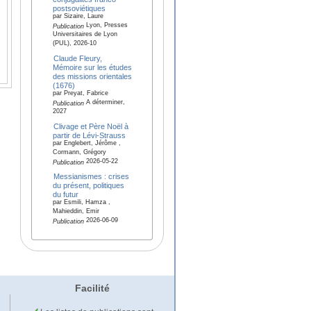
postsoviétiques
par Sizaire, Laure
Lyon, Presses
Publication
Universitaires de Lyon
(PUL), 2026-10
Claude Fleury,
Mémoire sur les études
des missions orientales
(1676)
par Preyat, Fabrice
A déterminer,
Publication
2027
Clivage et Père Noël à
partir de Lévi-Strauss
par Englebert, Jérôme ,
Cormann, Grégory
2026-05-22
Publication
Messianismes : crises
du présent, politiques
du futur
par Esmili, Hamza ,
Mahieddin, Emir
2026-06-09
Publication
Facilité