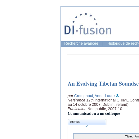
Recherche avancée
|
Historique de rec
An Evolving Tibetan Soundsc
par
Cromphout, Anne-Laure
Référence
12th International CHIME Confer
au 14 octobre 2007: Dublin, Ireland)
Publication
Non publié, 2007-10
Communication à un colloque
DÉTAILS
Titre:
An