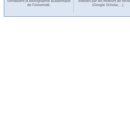
constituent la bibliographie académique
indexés par les moteurs de rech
de l'Université.
(Google Scholar,…).