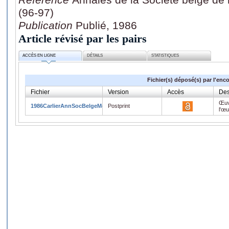
(96-97)
Publication
Publié, 1986
Article révisé par les pairs
ACCÈS EN LIGNE
DÉTAILS
STATISTIQUES
Fichier(s) déposé(s) par l'enc
Fichier
Version
Accès
Des
Œuv
1986CarlierAnnSocBelgeMedTrop2.pdf
Postprint
l'œ