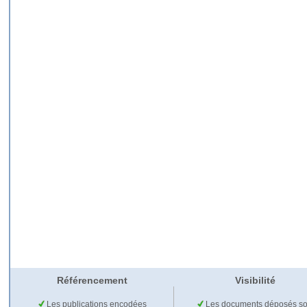
Référencement
Visibilité
Les publications encodées
Les documents déposés so