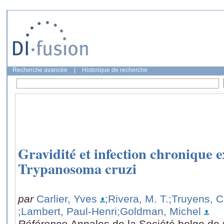
Recherche avancée
|
Historique de recherche
Gravidité et infection chronique 
Trypanosoma cruzi
par
Carlier, Yves
;Rivera, M. T.
;Truyens, C
;Lambert, Paul-Henri
;Goldman, Michel
Référence
Annales de la Société belge de 