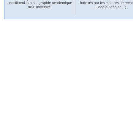
constituent la bibliographie académique
indexés par les moteurs de rech
de l'Université.
(Google Scholar,…).