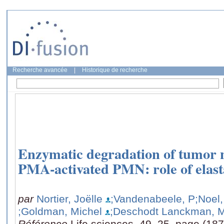
Recherche avancée
|
Historique de recherche
Enzymatic degradation of tumor n
PMA-activated PMN: role of elast
par
Nortier, Joëlle
;Vandenabeele, P
;Noel,
;Goldman, Michel
;Deschodt Lanckman, 
Référence
Life sciences, 49, 25, page (18