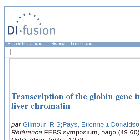
Recherche avancée
|
Historique de recherche
Transcription of the globin gene i
liver chromatin
par
Gilmour, R S
;Pays, Etienne
;Donaldso
Référence
FEBS symposium, page (49-60)
Publication
Publié, 1978