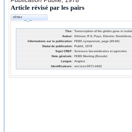
Article révisé par les pairs
DÉTAILS
Titre:
Transcription of the globin gene in isol
Auteur:
Gilmour, R S; Pays, Etienne; Donaldson,
Informations sur la publication:
FEBS symposium, page (49-60)
Statut de publication:
Publié, 1978
Sujet CREF:
Sciences bio-médicales et agricoles
Note générale:
FEBS Meeting (Dresde)
Langue:
Anglais
Identificateurs:
urn:issn:0071-4402