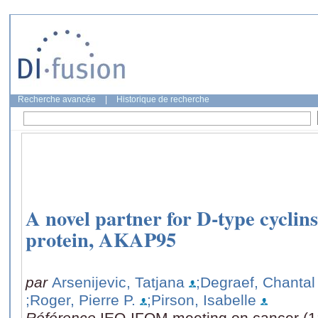
Recherche avancée
|
Historique de recherche
A novel partner for D-type cyclin
protein, AKAP95
par
Arsenijevic, Tatjana
;Degraef, Chantal
;Roger, Pierre P.
;Pirson, Isabelle
Référence
IEO-IFOM meeting on cancer (1: