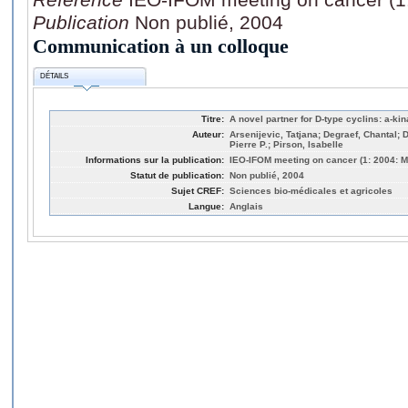
Publication
Non publié, 2004
Communication à un colloque
DÉTAILS
Titre:
A novel partner for D-type cyclins: a-k
Auteur:
Arsenijevic, Tatjana; Degraef, Chantal;
Pierre P.; Pirson, Isabelle
Informations sur la publication:
IEO-IFOM meeting on cancer (1: 2004: M
Statut de publication:
Non publié, 2004
Sujet CREF:
Sciences bio-médicales et agricoles
Langue:
Anglais