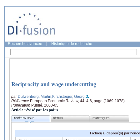
Recherche avancée
|
Historique de recherche
Reciprocity and wage undercutting
par
Dufwenberg, Martin
;Kirchsteiger, Georg
Référence
European Economic Review, 44, 4-6, page (1069-1078)
Publication
Publié, 2000-05
Article révisé par les pairs
ACCÈS EN LIGNE
DÉTAILS
STATISTIQUES
Fichier(s) déposé(s) par l'enc