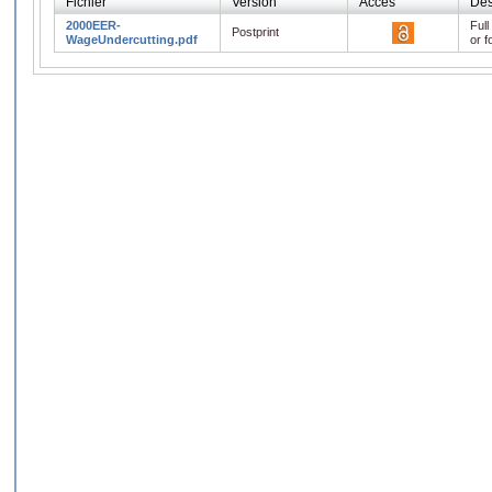
Fichier
Version
Accès
Des
2000EER-
Full
Postprint
WageUndercutting.pdf
or f