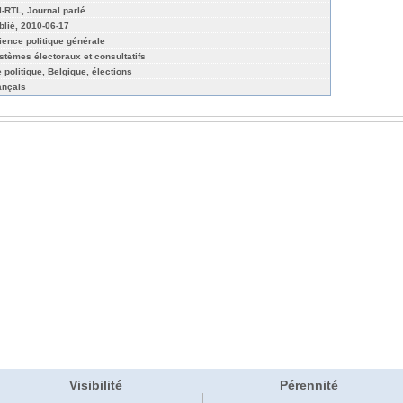
l-RTL, Journal parlé
blié, 2010-06-17
ience politique générale
stèmes électoraux et consultatifs
e politique, Belgique, élections
ançais
Visibilité
Pérennité