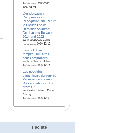
Routledge,
Publication
2027-01-01
Demobilization,
Compensation,
Recognition: the Return
to Civilian Life of
Ukrainian Volunteer
Combatants Between
2014 and 2022
par Maestracci, Coline
2026-12-15
Publication
Faire et défaire
l'empire. 101 livres
pour comprendre
par Maestracci, Coline
2026-12-15
Publication
Les nouvelles
dynamiques du vote au
Parlement européen.
Vers une alliance des
droites ?
par Costa, Olivier , Marie,
Awenig
2026-12-01
Publication
Facilité