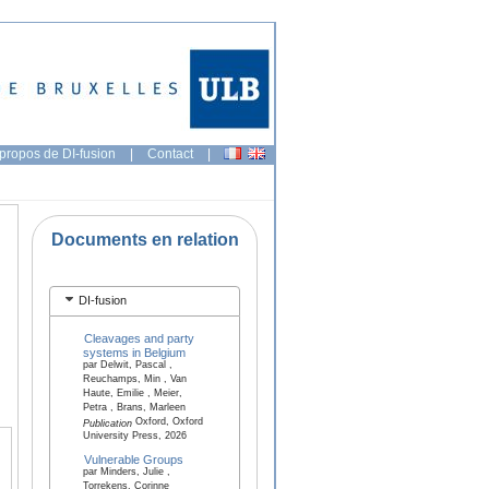
propos de DI-fusion
|
Contact
|
Documents en relation
DI-fusion
Cleavages and party
systems in Belgium
par Delwit, Pascal ,
Reuchamps, Min , Van
Haute, Emilie , Meier,
Petra , Brans, Marleen
Oxford, Oxford
Publication
University Press, 2026
Vulnerable Groups
par Minders, Julie ,
Torrekens, Corinne