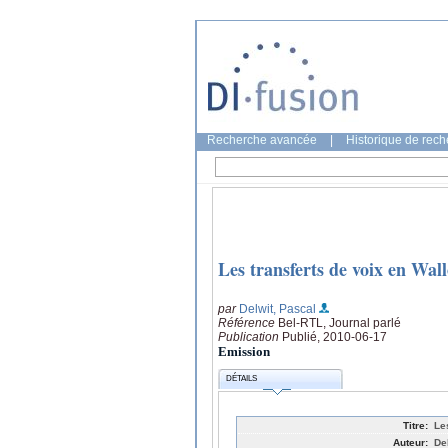
Recherche avancée
|
Historique de rec
Les transferts de voix en Wall
par
Delwit, Pascal
Référence
Bel-RTL, Journal parlé
Publication
Publié, 2010-06-17
Emission
DÉTAILS
Titre:
Le
Auteur:
De