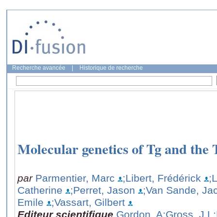
Recherche avancée
|
Historique de recherche
Molecular genetics of Tg and the
par
Parmentier, Marc
;Libert, Frédérick
;
Catherine
;Perret, Jason
;Van Sande, Ja
Emile
;Vassart, Gilbert
Editeur scientifique
Gordon, A
;Gross, J L