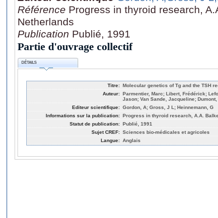
Référence
Progress in thyroid research, A
Netherlands
Publication
Publié, 1991
Partie d'ouvrage collectif
DÉTAILS
Titre:
Molecular genetics of Tg and the TSH re
Auteur:
Parmentier, Marc; Libert, Frédérick; Lefo
Jason; Van Sande, Jacqueline; Dumont, 
Editeur scientifique:
Gordon, A; Gross, J L; Heinnemann, G
Informations sur la publication:
Progress in thyroid research, A.A. Bal
Statut de publication:
Publié, 1991
Sujet CREF:
Sciences bio-médicales et agricoles
Langue:
Anglais