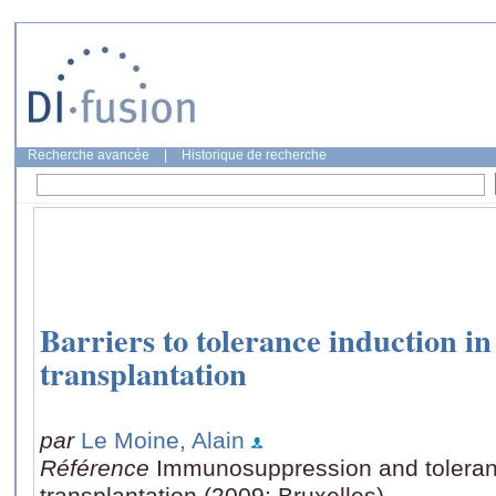
Recherche avancée
|
Historique de recherche
Barriers to tolerance induction in
transplantation
par
Le Moine, Alain
Référence
Immunosuppression and toleran
transplantation (2009: Bruxelles)