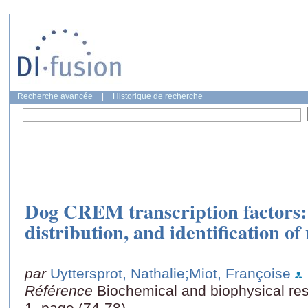
Recherche avancée
|
Historique de recherche
Dog CREM transcription factors: 
distribution, and identification of
par
Uyttersprot, Nathalie
;Miot, Françoise
Référence
Biochemical and biophysical re
1, page (74-78)