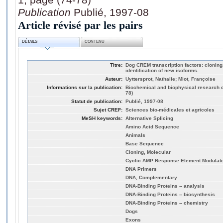
Publication
Publié, 1997-08
Article révisé par les pairs
DÉTAILS
CONTENU
Titre:
Dog CREM transcription factors: cloning,
identification of new isoforms.
Auteur:
Uyttersprot, Nathalie; Miot, Françoise
Informations sur la publication:
Biochemical and biophysical research c
78)
Statut de publication:
Publié, 1997-08
Sujet CREF:
Sciences bio-médicales et agricoles
MeSH keywords:
Alternative Splicing
Amino Acid Sequence
Animals
Base Sequence
Cloning, Molecular
Cyclic AMP Response Element Modulat
DNA Primers
DNA, Complementary
DNA-Binding Proteins -- analysis
DNA-Binding Proteins -- biosynthesis
DNA-Binding Proteins -- chemistry
Dogs
Exons