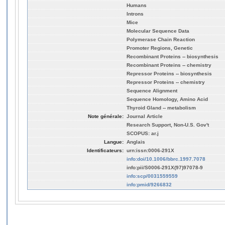
Humans
Introns
Mice
Molecular Sequence Data
Polymerase Chain Reaction
Promoter Regions, Genetic
Recombinant Proteins -- biosynthesis
Recombinant Proteins -- chemistry
Repressor Proteins -- biosynthesis
Repressor Proteins -- chemistry
Sequence Alignment
Sequence Homology, Amino Acid
Thyroid Gland -- metabolism
Note générale:
Journal Article
Research Support, Non-U.S. Gov't
SCOPUS: ar.j
Langue:
Anglais
Identificateurs:
urn:issn:0006-291X
info:doi/10.1006/bbrc.1997.7078
info:pii/S0006-291X(97)97078-9
info:scp/0031559559
info:pmid/9266832