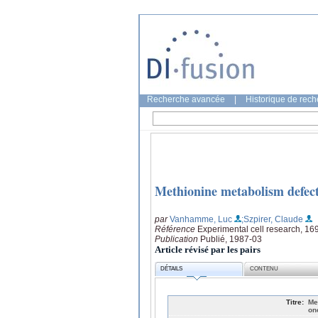
Recherche avancée
|
Historique de rec
Methionine metabolism defect
par
Vanhamme, Luc
;Szpirer, Claude
Référence
Experimental cell research, 16
Publication
Publié, 1987-03
Article révisé par les pairs
DÉTAILS
CONTENU
Titre:
Me
on