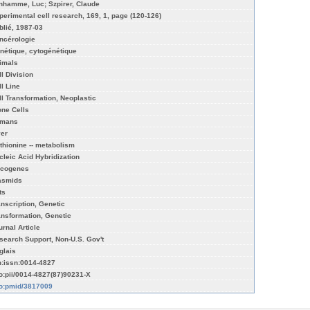
nhamme, Luc; Szpirer, Claude
perimental cell research, 169, 1, page (120-126)
blié, 1987-03
ncérologie
nétique, cytogénétique
imals
ll Division
ll Line
ll Transformation, Neoplastic
one Cells
mans
ver
thionine -- metabolism
cleic Acid Hybridization
cogenes
asmids
ts
anscription, Genetic
ansformation, Genetic
urnal Article
search Support, Non-U.S. Gov't
glais
n:issn:0014-4827
fo:pii/0014-4827(87)90231-X
fo:pmid/3817009