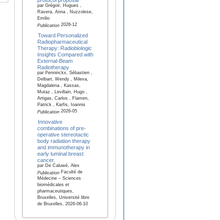
par Grégoir, Hugues ,
Ravera, Anna , Nuzzolese,
Emilio
2026-12
Publication
Toward Personalized
Radiopharmaceutical
Therapy: Radiobiologic
Insights Compared with
External-Beam
Radiotherapy
par Penninckx, Sébastien ,
Delbart, Wendy , Mileva,
Magdalena , Kassas,
Mutaz , Levillain, Hugo ,
Artigas, Carlos , Flamen,
Patrick , Karfis, Ioannis
2026-05
Publication
Innovative
combinations of pre-
operative stereotactic
body radiation therapy
and immunotherapy in
early luminal breast
cancer.
par De Caluwé, Alex
Faculté de
Publication
Médecine – Sciences
biomédicales et
pharmaceutiques,
Bruxelles, Université libre
de Bruxelles, 2026-06-10