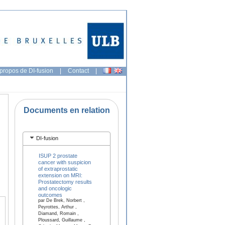
propos de DI-fusion
|
Contact
|
Documents en relation
DI-fusion
ISUP 2 prostate
cancer with suspicion
of extraprostatic
extension on MRI:
Prostatectomy results
and oncologic
outcomes
par De Brek, Norbert ,
Peyrottes, Arthur ,
Diamand, Romain ,
Ploussard, Guillaume ,