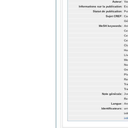
Auteur:
Va
Informations sur la publication:
Ex
Statut de publication:
Pu
Sujet CREF:
Ca
Gé
MeSH keywords:
An
Ce
Ce
Ce
Cl
Hu
Li
Me
Nu
On
Pl
Ra
Tr
Tr
Note générale:
Jo
Re
Langue:
An
Identificateurs:
ur
in
in