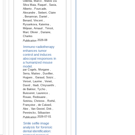
Oderda, Marco , Matos Da
Silva Maia, Raquel , Sasia,
Alberto , Fourcade,
Alexandre , Siebert, Claire
, Benamran, Daniel ,
Benard, Vincent ,
Rysankova, Katerina ,
Méjean, Arnaud , Timsit,
Marc Olivier , Dariane,
Charles
2026-08
Publication
Immuno-radiotherapy
enhances tumor
control and induces
abscopal responses in
a humanized mouse
model.
par Cogels, Morgane ,
Serra, Matteo , Duvillier,
Hugues , Garaud, Soizic ,
Verset, Laurine , Venet,
David , Iliadi, Chrysanthi ,
de Bakker, Tycho ,
Buisseret, Laurence ,
Rouas, Redouane ,
Sotiriou, Christos , Rothé,
Françoise , de Caluwé,
Alex , Van Gestel, Dirk ,
Penninckx, Sébastien
2026-07-01
Publication
Smile selfie image
analysis for forensic
dental identification:
protocol proposal