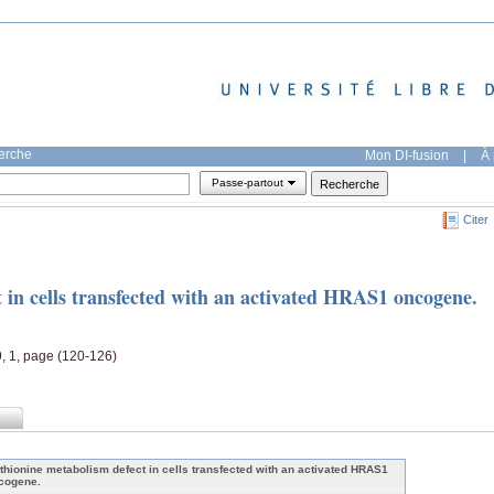
herche
Mon DI-fusion
|
À 
Passe-partout
Citer
 in cells transfected with an activated HRAS1 oncogene.
9, 1, page (120-126)
thionine metabolism defect in cells transfected with an activated HRAS1
cogene.