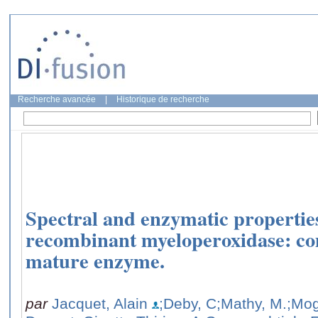
Recherche avancée
|
Historique de recherche
Spectral and enzymatic properti
recombinant myeloperoxidase: co
mature enzyme.
par
Jacquet, Alain
;Deby, C
;Mathy, M.
;Mog