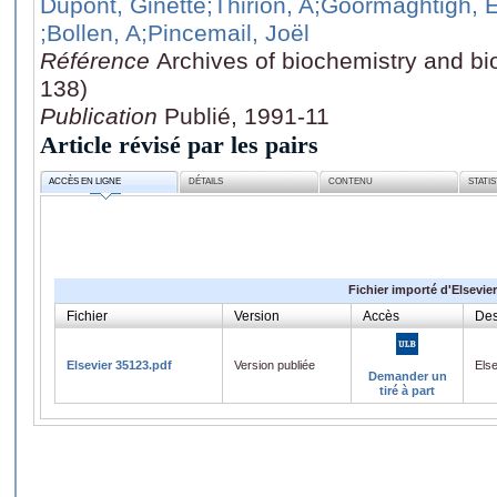
Dupont, Ginette
;Thirion, A
;Goormaghtigh, E
;Bollen, A
;Pincemail, Joël
Référence
Archives of biochemistry and bi
138)
Publication
Publié, 1991-11
Article révisé par les pairs
ACCÈS EN LIGNE
DÉTAILS
CONTENU
STATI
Fichier importé d'Elsevier
Fichier
Version
Accès
Des
Elsevier 35123.pdf
Version publiée
Els
Demander un
tiré à part