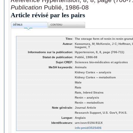
Publication
Publié, 1986-08
Article révisé par les pairs
DÉTAILS
CONTENU
Titre:
The storage form of renin in renin granu
Auteur:
Kawamura, M; McKenzie, J C; Hoffman, L 
Inagami, T
Informations sur la publication:
Hypertension, 8, 8, page (706-711)
Statut de publication:
Publié, 1986-08
Sujet CREF:
Sciences bio-médicales et agricoles
MeSH keywords:
Animals
Kidney Cortex -- analysis
Kidney Cortex -- metabolism
Male
Rats
Rats, Inbred Strains
Renin -- analysis
Renin -- metabolism
Note générale:
Journal Article
Research Support, U.S. Gov't, P.H.S.
Langue:
Anglais
Identificateurs:
urn:issn:0194-911X
info:pmid/3525406