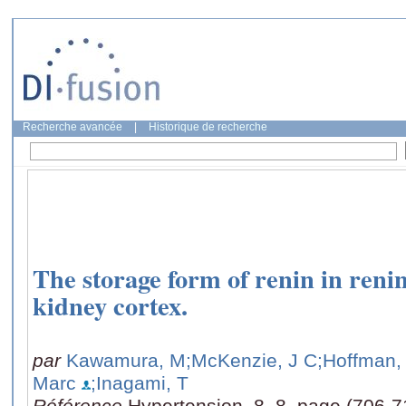
Recherche avancée
|
Historique de recherche
The storage form of renin in reni
kidney cortex.
par
Kawamura, M
;McKenzie, J C
;Hoffman,
Marc
;Inagami, T
Référence
Hypertension, 8, 8, page (706-7