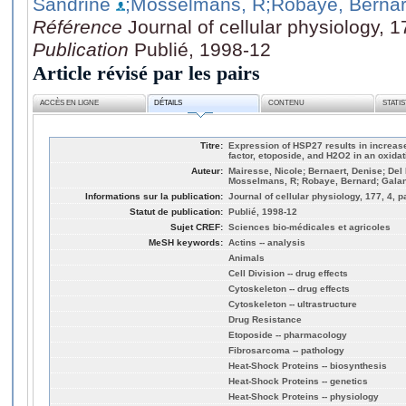
Sandrine
;Mosselmans, R
;Robaye, Berna
Référence
Journal of cellular physiology, 
Publication
Publié, 1998-12
Article révisé par les pairs
ACCÈS EN LIGNE
DÉTAILS
CONTENU
STATI
Titre:
Expression of HSP27 results in increase
factor, etoposide, and H2O2 in an oxidati
Auteur:
Mairesse, Nicole; Bernaert, Denise; Del
Mosselmans, R; Robaye, Bernard; Galan
Informations sur la publication:
Journal of cellular physiology, 177, 4, 
Statut de publication:
Publié, 1998-12
Sujet CREF:
Sciences bio-médicales et agricoles
MeSH keywords:
Actins -- analysis
Animals
Cell Division -- drug effects
Cytoskeleton -- drug effects
Cytoskeleton -- ultrastructure
Drug Resistance
Etoposide -- pharmacology
Fibrosarcoma -- pathology
Heat-Shock Proteins -- biosynthesis
Heat-Shock Proteins -- genetics
Heat-Shock Proteins -- physiology