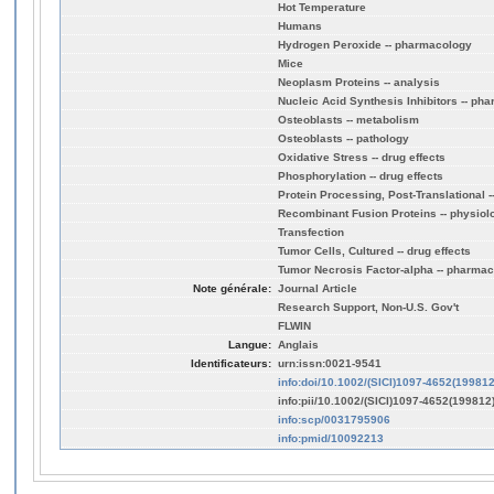
Hot Temperature
Humans
Hydrogen Peroxide -- pharmacology
Mice
Neoplasm Proteins -- analysis
Nucleic Acid Synthesis Inhibitors -- ph
Osteoblasts -- metabolism
Osteoblasts -- pathology
Oxidative Stress -- drug effects
Phosphorylation -- drug effects
Protein Processing, Post-Translational --
Recombinant Fusion Proteins -- physiol
Transfection
Tumor Cells, Cultured -- drug effects
Tumor Necrosis Factor-alpha -- pharma
Note générale:
Journal Article
Research Support, Non-U.S. Gov't
FLWIN
Langue:
Anglais
Identificateurs:
urn:issn:0021-9541
info:doi/10.1002/(SICI)1097-4652(19981
info:pii/10.1002/(SICI)1097-4652(19981
info:scp/0031795906
info:pmid/10092213