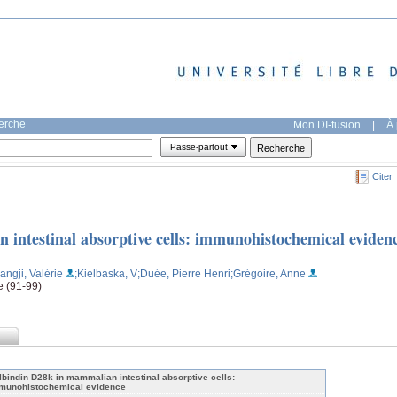
herche
Mon DI-fusion
|
À 
Passe-partout
Citer
intestinal absorptive cells: immunohistochemical eviden
angji, Valérie
;Kielbaska, V
;Duée, Pierre Henri
;Grégoire, Anne
ge (91-99)
lbindin D28k in mammalian intestinal absorptive cells:
munohistochemical evidence