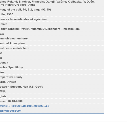
chet, Roland; Blachier, François; Gangji, Valérie; Kielbaska, V; Duée,
erre Henri; Grégoire, Anne
logy of the cell, 70, 1-2, page (91-99)
blié, 1990
iences bio-médicales et agricoles
imals
lcium-Binding Protein, Vitamin D-Dependent -- metabolism
ats
munohistochemistry
testinal Absorption
testines -- metabolism
ce
ts
dentia
ecies Specificity
ine
mparative Study
urnal Article
search Support, Non-U.S. Gov't
WNA
glais
n:issn:0248-4900
fo:doi/10.1016/0248-4900(90)90364-9
fo:pmid/2085694