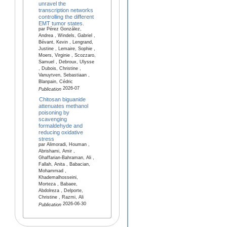
unravel the
transcription networks
controlling the different
EMT tumor states.
par Pérez González,
Andrea , Windels, Gabriel ,
Bévant, Kevin , Lengrand,
Justine , Lemaire, Sophie ,
Moers, Virginie , Scozzaro,
Samuel , Debroux, Ulysse
, Dubois, Christine ,
Vanuytven, Sebastiaan ,
Blanpain, Cédric
2026-07
Publication
Chitosan biguanide
attenuates methanol
poisoning by
scavenging
formaldehyde and
reducing oxidative
stress
par Alimoradi, Houman ,
Abrishami, Amir ,
Ghaffarian-Bahraman, Ali ,
Fallah, Anita , Babacian,
Mohammad ,
Khademalhosseini,
Morteza , Babaee,
Abdolreza , Delporte,
Christine , Razmi, Ali
2026-06-30
Publication