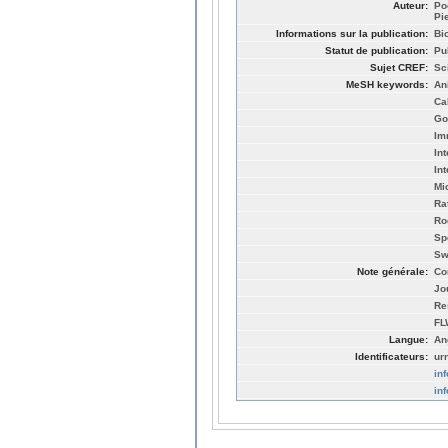
Auteur:
Po
Pi
Informations sur la publication:
Bio
Statut de publication:
Pu
Sujet CREF:
Sc
MeSH keywords:
An
Ca
Go
Im
In
In
Mi
Ra
Ro
Sp
Sw
Note générale:
Co
Jo
Re
FL
Langue:
An
Identificateurs:
ur
in
in