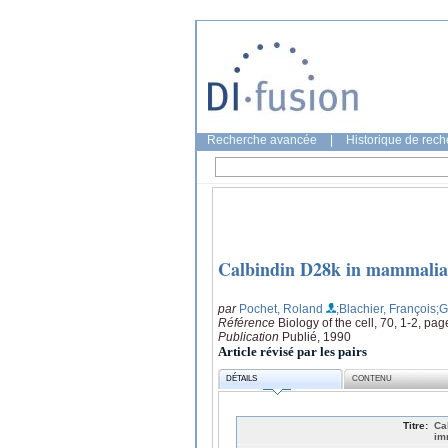
Recherche avancée
|
Historique de rec
Calbindin D28k in mammalian 
par
Pochet, Roland
;Blachier, François
;G
Référence
Biology of the cell, 70, 1-2, pa
Publication
Publié, 1990
Article révisé par les pairs
DÉTAILS
CONTENU
Titre:
Ca
im