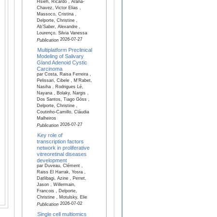
Hsieh, Ricardo , Arana-
Chavez, Victor Elias ,
Massoco, Cristina ,
Delporte, Christine ,
Ab’Saber, Alexandre ,
Lourenço, Silvia Vanessa
2026-07-27
Publication
Multiplatform Preclinical
Modeling of Salivary
Gland Adenoid Cystic
Carcinoma
par Costa, Raisa Ferreira ,
Pelissari, Cibele , M'Rabet,
Nasiha , Rodrigues Lé,
Nayana , Bolaky, Nargis ,
Dos Santos, Tiago Góss ,
Delporte, Christine ,
Coutinho-Camillo, Cláudia
Malheiros
2026-07-27
Publication
Key role of
transcription factors
network in proliferative
vitreoretinal diseases
development
par Duveau, Clément ,
Raiss El Harrak, Yosra ,
Datlibagi, Azine , Perret,
Jason , Willermain,
Francois , Delporte,
Christine , Motulsky, Elie
2026-07-02
Publication
Single cell multiomics