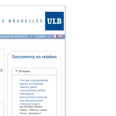
propos de DI-fusion
|
Contact
|
Documents en relation
ce
DI-fusion
Porcine submandibular
glands as potential
salivary gland
experimental models:
histological,
immunohistochemical,
and ultrastructural
characterization
par Ab’Sáber Simões,
Helena , Pelissari, Cibele ,
Florezi, Giovanna P ,