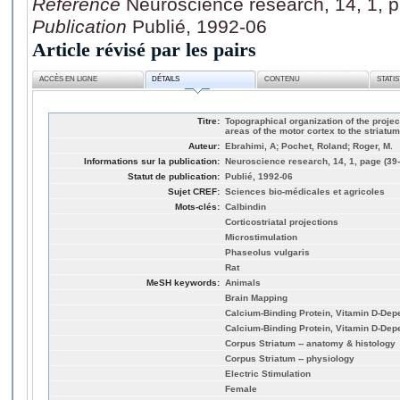
Référence
Neuroscience research, 14, 1, 
Publication
Publié, 1992-06
Article révisé par les pairs
ACCÈS EN LIGNE
DÉTAILS
CONTENU
STATI
Titre:
Topographical organization of the projec
areas of the motor cortex to the striatum 
Auteur:
Ebrahimi, A; Pochet, Roland; Roger, M.
Informations sur la publication:
Neuroscience research, 14, 1, page (39-
Statut de publication:
Publié, 1992-06
Sujet CREF:
Sciences bio-médicales et agricoles
Mots-clés:
Calbindin
Corticostriatal projections
Microstimulation
Phaseolus vulgaris
Rat
MeSH keywords:
Animals
Brain Mapping
Calcium-Binding Protein, Vitamin D-Dep
Calcium-Binding Protein, Vitamin D-Dep
Corpus Striatum -- anatomy & histology
Corpus Striatum -- physiology
Electric Stimulation
Female