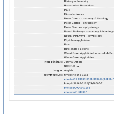
Histocytochemistry
Horseradish Peroxidase
Male
Microelectrodes
Motor Cortex -- anatomy & histology
Motor Cortex -- physiology
Motor Neurons -- physiology
Neural Pathways -- anatomy & histology
Neural Pathways -- physiology
Phytohemagglutinins
Rats
Rats, Inbred Strains
Wheat Germ Agglutinin-Horseradish Per
Wheat Germ Agglutinins
Note générale:
Journal Article
SCOPUS: ar.j
Langue:
Anglais
Identificateurs:
urn:issn:0168-0102
info:doi/10.1016/S0168-0102(05)80005-7
info:pii/S0168-0102(05)80005-7
info:scp/0026667168
info:pmid/1380687