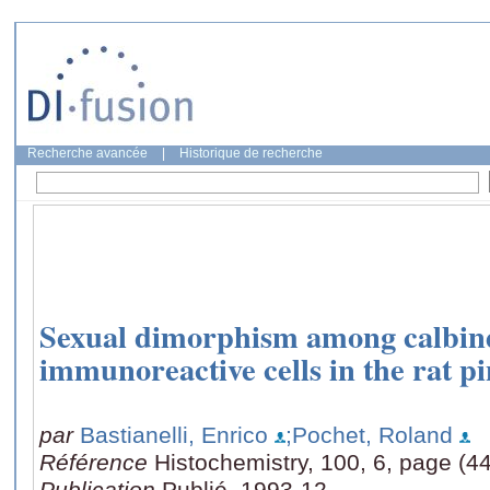
Recherche avancée
|
Historique de recherche
Sexual dimorphism among calbi
immunoreactive cells in the rat pi
par
Bastianelli, Enrico
;Pochet, Roland
Référence
Histochemistry, 100, 6, page (4
Publication
Publié, 1993-12