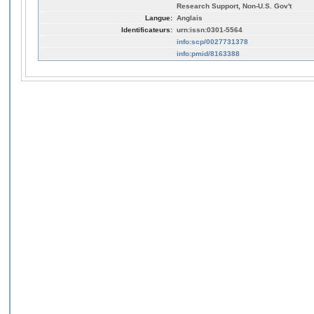
Research Support, Non-U.S. Gov't
Langue:
Anglais
Identificateurs:
urn:issn:0301-5564
info:scp/0027731378
info:pmid/8163388