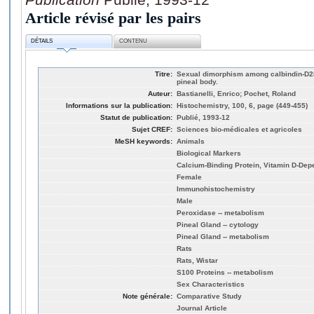
Article révisé par les pairs
DÉTAILS
CONTENU
Titre:
Sexual dimorphism among calbindin-D28
pineal body.
Auteur:
Bastianelli, Enrico; Pochet, Roland
Informations sur la publication:
Histochemistry, 100, 6, page (449-455)
Statut de publication:
Publié, 1993-12
Sujet CREF:
Sciences bio-médicales et agricoles
MeSH keywords:
Animals
Biological Markers
Calcium-Binding Protein, Vitamin D-Dep
Female
Immunohistochemistry
Male
Peroxidase -- metabolism
Pineal Gland -- cytology
Pineal Gland -- metabolism
Rats
Rats, Wistar
S100 Proteins -- metabolism
Sex Characteristics
Note générale:
Comparative Study
Journal Article