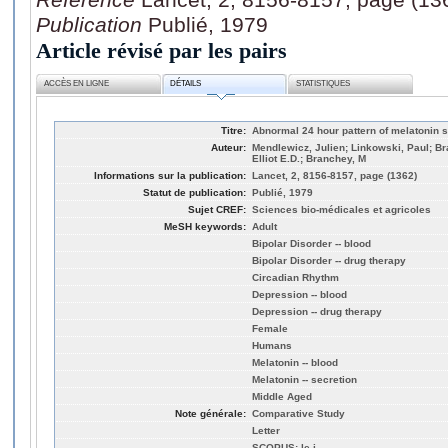
Publication
Publié, 1979
Article révisé par les pairs
ACCÈS EN LIGNE
DÉTAILS
STATISTIQUES
Titre:
Abnormal 24 hour pattern of melatonin s
Auteur:
Mendlewicz, Julien; Linkowski, Paul; B
Elliot E.D.; Branchey, M
Informations sur la publication:
Lancet, 2, 8156-8157, page (1362)
Statut de publication:
Publié, 1979
Sujet CREF:
Sciences bio-médicales et agricoles
MeSH keywords:
Adult
Bipolar Disorder -- blood
Bipolar Disorder -- drug therapy
Circadian Rhythm
Depression -- blood
Depression -- drug therapy
Female
Humans
Melatonin -- blood
Melatonin -- secretion
Middle Aged
Note générale:
Comparative Study
Letter
SCOPUS: le.j