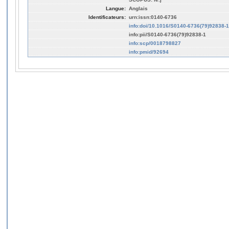
Langue:
Anglais
Identificateurs:
urn:issn:0140-6736
info:doi/10.1016/S0140-6736(79)92838-1
info:pii/S0140-6736(79)92838-1
info:scp/0018798827
info:pmid/92694