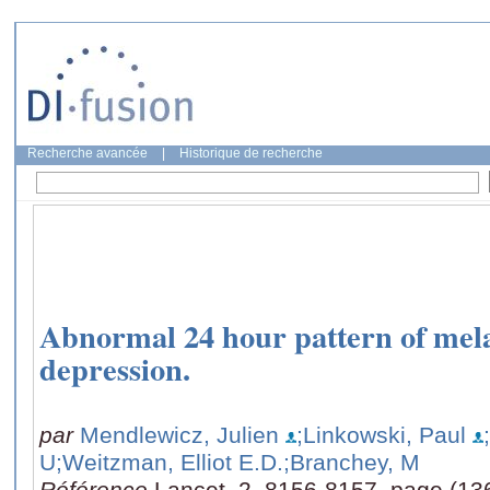
Recherche avancée
|
Historique de recherche
Abnormal 24 hour pattern of mela
depression.
par
Mendlewicz, Julien
;Linkowski, Paul
U
;Weitzman, Elliot E.D.
;Branchey, M
Référence
Lancet, 2, 8156-8157, page (13